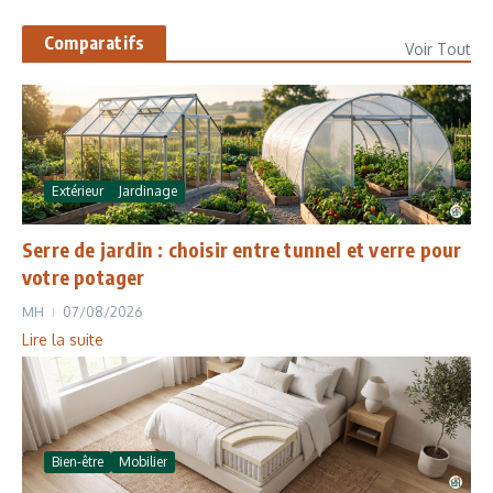
Comparatifs
Voir Tout
Extérieur
Jardinage
Serre de jardin : choisir entre tunnel et verre pour
votre potager
MH
07/08/2026
Lire la suite
Bien-être
Mobilier