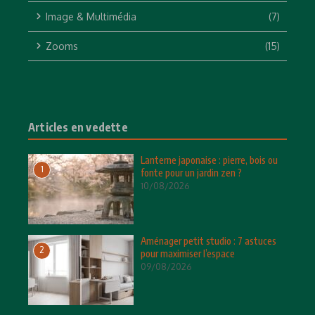
Image & Multimédia
(7)
Zooms
(15)
Articles en vedette
Lanterne japonaise : pierre, bois ou
1
fonte pour un jardin zen ?
10/08/2026
Aménager petit studio : 7 astuces
2
pour maximiser l’espace
09/08/2026