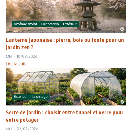
Aménagement
Décoration
Extérieur
Lanterne japonaise : pierre, bois ou fonte pour un
jardin zen ?
MH
10/08/2026
Lire la suite
Extérieur
Jardinage
Serre de jardin : choisir entre tunnel et verre pour
votre potager
MH
07/08/2026