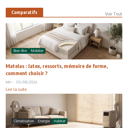
Comparatifs
Voir Tout
Bien-être
Mobilier
Matelas : latex, ressorts, mémoire de forme,
comment choisir ?
MH
05/08/2026
Lire la suite
Climatisation
Energie
Habitat