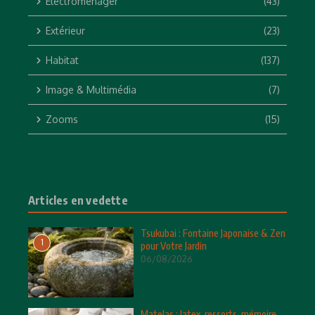
Electroménager
(43)
Extérieur
(23)
Habitat
(137)
Image & Multimédia
(7)
Zooms
(15)
Articles en vedette
Tsukubai : Fontaine Japonaise & Zen
1
pour Votre Jardin
06/08/2026
Matelas : latex, ressorts, mémoire