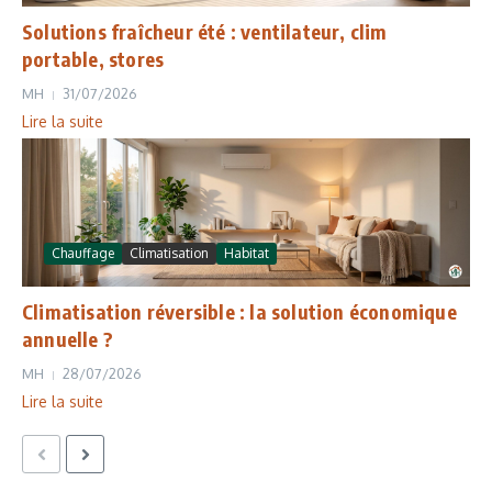
Solutions fraîcheur été : ventilateur, clim
portable, stores
MH
31/07/2026
Lire la suite
Chauffage
Climatisation
Habitat
Climatisation réversible : la solution économique
annuelle ?
MH
28/07/2026
Lire la suite