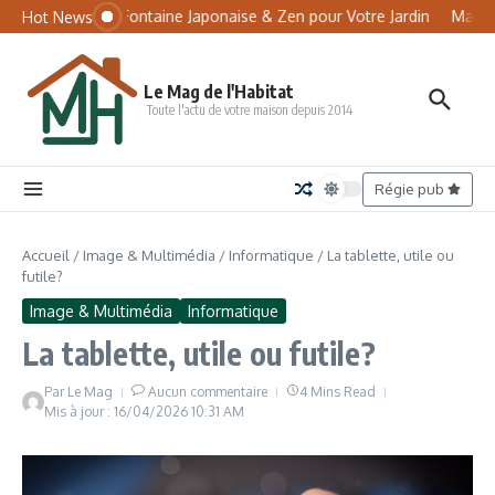
Aller au contenu
Panneau de gestion des cookies
Tsukubai : Fontaine Japonaise & Zen pour Votre Jardin
Matelas
Hot News
Le Mag de l'Habitat
Toute l'actu de votre maison depuis 2014
Régie pub
Accueil
/
Image & Multimédia
/
Informatique
/
La tablette, utile ou
futile?
Image & Multimédia
Informatique
La tablette, utile ou futile?
Par
Le Mag
Aucun commentaire
4 Mins Read
Mis à jour : 16/04/2026
10:31 AM