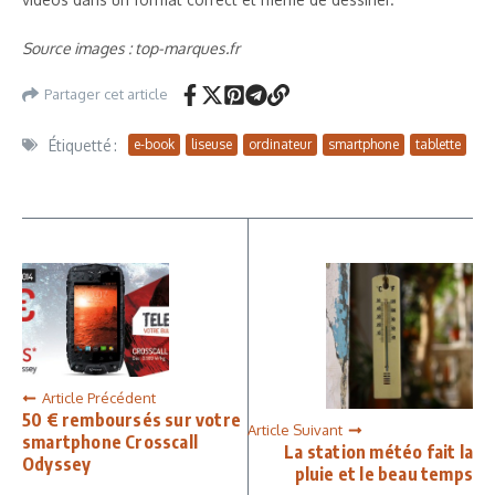
Source images : top-marques.fr
Partager cet article
Étiquetté :
e-book
liseuse
ordinateur
smartphone
tablette
Article Précédent
50 € remboursés sur votre
Article Suivant
smartphone Crosscall
La station météo fait la
Odyssey
pluie et le beau temps