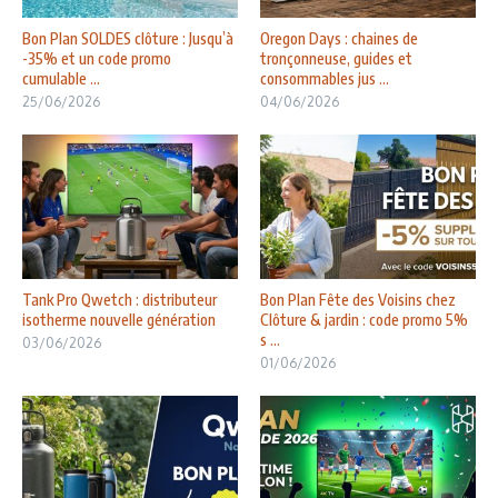
Bon Plan SOLDES clôture : Jusqu’à
Oregon Days : chaines de
-35% et un code promo
tronçonneuse, guides et
cumulable ...
consommables jus ...
25/06/2026
04/06/2026
Tank Pro Qwetch : distributeur
Bon Plan Fête des Voisins chez
isotherme nouvelle génération
Clôture & jardin : code promo 5%
s ...
03/06/2026
01/06/2026