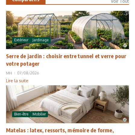
Voir Tout
Extérieur
Jardinage
Serre de jardin : choisir entre tunnel et verre pour
votre potager
MH
07/08/2026
Lire la suite
Bien-être
Mobilier
Matelas : latex, ressorts, mémoire de forme,