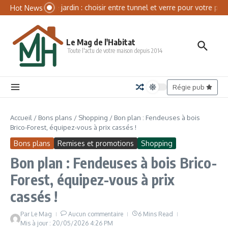
Aller au contenu
Panneau de gestion des cookies
Serre de jardin : choisir entre tunnel et verre pour votre pota
Hot News
Le Mag de l'Habitat
Toute l'actu de votre maison depuis 2014
Régie pub
Accueil
/
Bons plans
/
Shopping
/
Bon plan : Fendeuses à bois
Brico-Forest, équipez-vous à prix cassés !
Bons plans
Remises et promotions
Shopping
Bon plan : Fendeuses à bois Brico-
Forest, équipez-vous à prix
cassés !
Par
Le Mag
Aucun commentaire
6 Mins Read
Mis à jour : 20/05/2026
4:26 PM