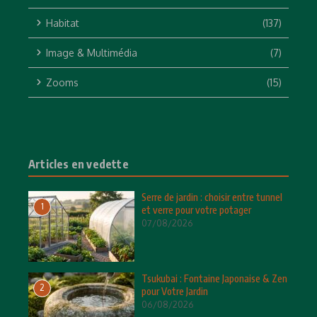
Habitat
(137)
Image & Multimédia
(7)
Zooms
(15)
Articles en vedette
Serre de jardin : choisir entre tunnel
1
et verre pour votre potager
07/08/2026
Tsukubai : Fontaine Japonaise & Zen
2
pour Votre Jardin
06/08/2026