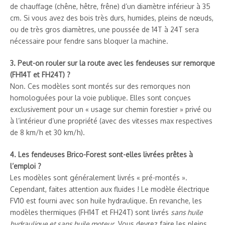
de chauffage (chêne, hêtre, frêne) d’un diamètre inférieur à 35
cm. Si vous avez des bois très durs, humides, pleins de nœuds,
ou de très gros diamètres, une poussée de 14T à 24T sera
nécessaire pour fendre sans bloquer la machine.
3. Peut-on rouler sur la route avec les fendeuses sur remorque
(FH14T et FH24T) ?
Non. Ces modèles sont montés sur des remorques non
homologuées pour la voie publique. Elles sont conçues
exclusivement pour un « usage sur chemin forestier » privé ou
à l’intérieur d’une propriété (avec des vitesses max respectives
de 8 km/h et 30 km/h).
4. Les fendeuses Brico-Forest sont-elles livrées prêtes à
l’emploi ?
Les modèles sont généralement livrés « pré-montés ».
Cependant, faites attention aux fluides ! Le modèle électrique
FV10 est fourni avec son huile hydraulique. En revanche, les
modèles thermiques (FH14T et FH24T) sont livrés
sans huile
hydraulique et sans huile moteur
. Vous devrez faire les pleins