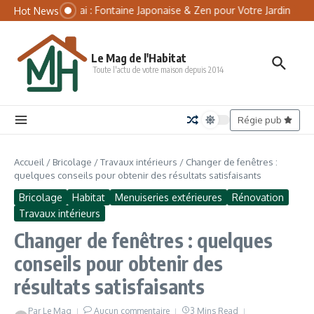
Aller au contenu
Panneau de gestion des cookies
Tsukubai : Fontaine Japonaise & Zen pour Votre Jardin
Mat
Hot News
Le Mag de l'Habitat
Toute l'actu de votre maison depuis 2014
Régie pub
Accueil
/
Bricolage
/
Travaux intérieurs
/
Changer de fenêtres :
quelques conseils pour obtenir des résultats satisfaisants
Bricolage
Habitat
Menuiseries extérieures
Rénovation
Travaux intérieurs
Changer de fenêtres : quelques
conseils pour obtenir des
résultats satisfaisants
Par
Le Mag
Aucun commentaire
3 Mins Read