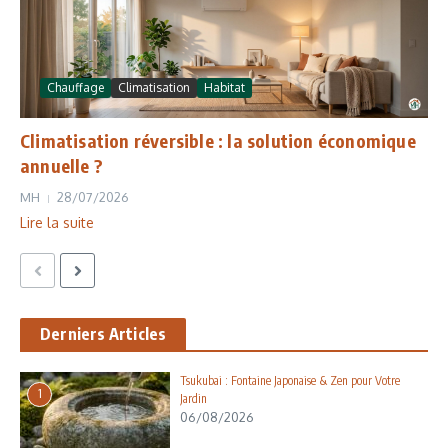
Chauffage
Climatisation
Habitat
Climatisation réversible : la solution économique
annuelle ?
MH
28/07/2026
Lire la suite
Derniers Articles
Tsukubai : Fontaine Japonaise & Zen pour Votre
1
Jardin
06/08/2026