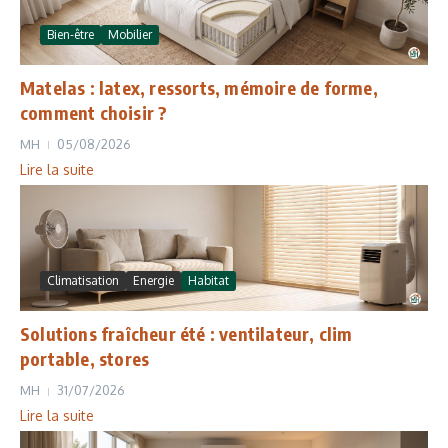
Bien-être
Mobilier
Matelas : latex, ressorts, mémoire de forme,
comment choisir ?
MH
05/08/2026
Lire la suite
Climatisation
Energie
Habitat
Solutions fraîcheur été : ventilateur, clim
portable, stores
MH
31/07/2026
Lire la suite