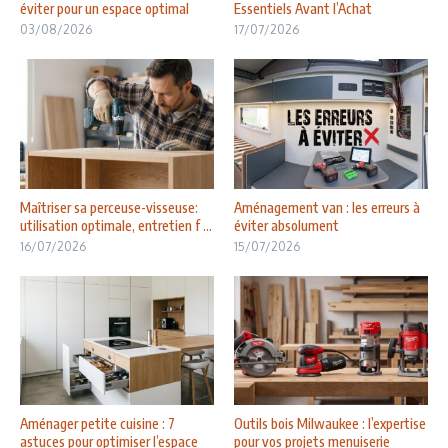
éviter pour un espace optimal
Essentiels Avant l’Achat
03/08/2026
17/07/2026
Maîtriser sa perceuse-visseuse:
Aménagement van : les erreurs à
utilisation optimale, entretien f ...
éviter absolument
16/07/2026
15/07/2026
Aménager petite cuisine : 7
Outils bois Milwaukee : l’expertise
astuces pour optimiser l’espace
pour vos projets menuiserie