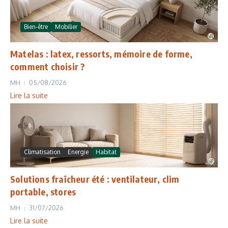
Bien-être
Mobilier
Matelas : latex, ressorts, mémoire de forme,
comment choisir ?
MH
05/08/2026
Lire la suite
Climatisation
Energie
Habitat
Solutions fraîcheur été : ventilateur, clim
portable, stores
MH
31/07/2026
Lire la suite