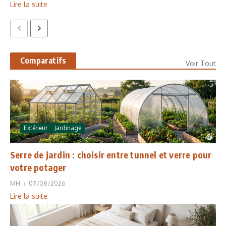
Lire la suite
Comparatifs
Voir Tout
Extérieur
Jardinage
Serre de jardin : choisir entre tunnel et verre pour
votre potager
MH
07/08/2026
Lire la suite