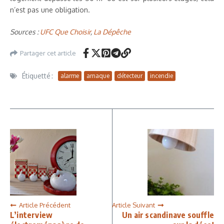
n’est pas une obligation.
Sources :
UFC Que Choisir
,
La Dépêche
Partager cet article
Étiquetté :
alarme
arnaque
détecteur
incendie
Article Précédent
Article Suivant
L’interview
Un air scandinave souffle