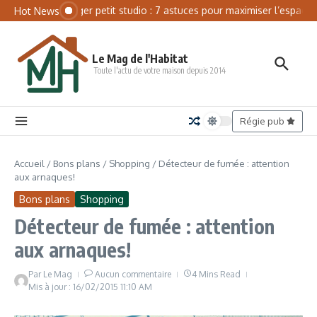
Aller au contenu
Panneau de gestion des cookies
Aménager petit studio : 7 astuces pour maximiser l’espace
Hot News
Le Mag de l'Habitat
Toute l'actu de votre maison depuis 2014
Régie pub
Accueil
/
Bons plans
/
Shopping
/
Détecteur de fumée : attention
aux arnaques!
Bons plans
Shopping
Détecteur de fumée : attention
aux arnaques!
Par
Le Mag
Aucun commentaire
4 Mins Read
Mis à jour : 16/02/2015
11:10 AM