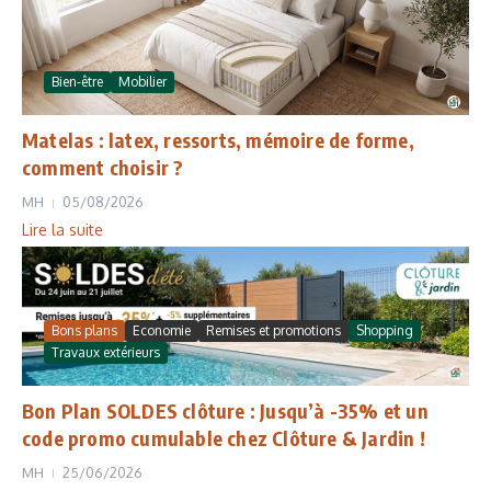
Bien-être
Mobilier
Matelas : latex, ressorts, mémoire de forme,
comment choisir ?
MH
05/08/2026
Lire la suite
Bons plans
Economie
Remises et promotions
Shopping
Travaux extérieurs
Bon Plan SOLDES clôture : Jusqu’à -35% et un
code promo cumulable chez Clôture & Jardin !
MH
25/06/2026