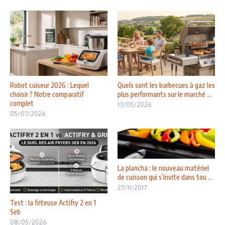
Robot cuiseur 2026 : Lequel
Quels sont les barbecues à gaz les
choisir ? Notre comparatif
plus performants sur le marché ...
complet
13/05/2026
05/07/2026
La plancha : le nouveau matériel
de cuisson qui s’invite dans tou ...
27/11/2017
Test : la friteuse Actifry 2 en 1
Seb
08/05/2026