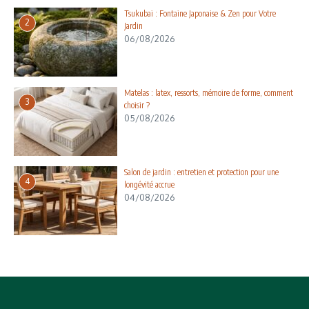
Tsukubai : Fontaine Japonaise & Zen pour Votre
2
Jardin
06/08/2026
Matelas : latex, ressorts, mémoire de forme, comment
3
choisir ?
05/08/2026
Salon de jardin : entretien et protection pour une
4
longévité accrue
04/08/2026