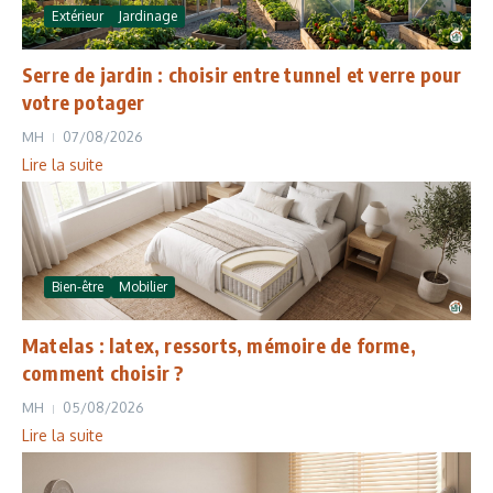
Extérieur
Jardinage
Serre de jardin : choisir entre tunnel et verre pour
votre potager
MH
07/08/2026
Lire la suite
Bien-être
Mobilier
Matelas : latex, ressorts, mémoire de forme,
comment choisir ?
MH
05/08/2026
Lire la suite