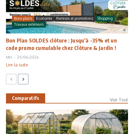
Bons plans
Economie
Remises et promotions
Shopping
Travaux extérieurs
Bon Plan SOLDES clôture : Jusqu’à -35% et un
code promo cumulable chez Clôture & Jardin !
MH
25/06/2026
Lire la suite
Comparatifs
Voir Tout