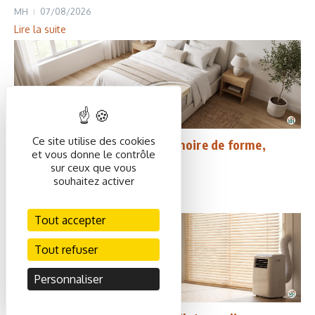
MH
07/08/2026
Lire la suite
Bien-être
Mobilier
Ce site utilise des cookies
Matelas : latex, ressorts, mémoire de forme,
et vous donne le contrôle
comment choisir ?
sur ceux que vous
souhaitez activer
MH
05/08/2026
Lire la suite
Tout accepter
Tout refuser
Personnaliser
Climatisation
Energie
Habitat