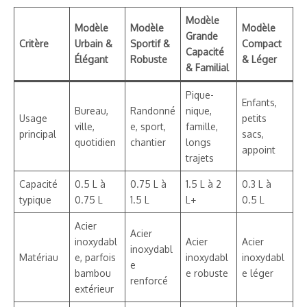
Modèle
Modèle
Modèle
Modèle
Grande
Critère
Urbain &
Sportif &
Compact
Capacité
Élégant
Robuste
& Léger
& Familial
Pique-
Enfants,
Bureau,
Randonné
nique,
Usage
petits
ville,
e, sport,
famille,
principal
sacs,
quotidien
chantier
longs
appoint
trajets
Capacité
0.5 L à
0.75 L à
1.5 L à 2
0.3 L à
typique
0.75 L
1.5 L
L+
0.5 L
Acier
Acier
inoxydabl
Acier
Acier
inoxydabl
Matériau
e, parfois
inoxydabl
inoxydabl
e
bambou
e robuste
e léger
renforcé
extérieur