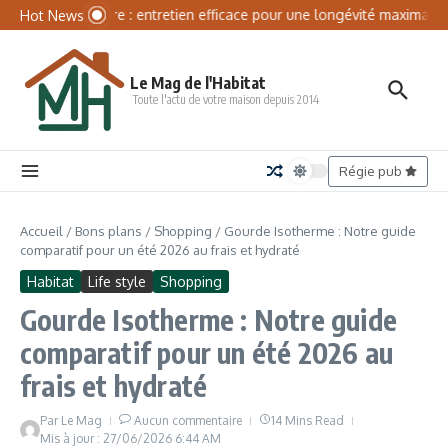
Aller au contenu
Panneau de gestion des cookies
Batterie solaire : entretien efficace pour une longévité maximale
Hot News
Le Mag de l'Habitat
Toute l'actu de votre maison depuis 2014
Régie pub
Accueil
/
Bons plans
/
Shopping
/
Gourde Isotherme : Notre guide
comparatif pour un été 2026 au frais et hydraté
Habitat
Life style
Shopping
Gourde Isotherme : Notre guide
comparatif pour un été 2026 au
frais et hydraté
Par
Le Mag
Aucun commentaire
14 Mins Read
Mis à jour : 27/06/2026
6:44 AM