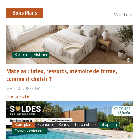
Bons Plans
Voir Tout
Bien-être
Mobilier
Matelas : latex, ressorts, mémoire de forme,
comment choisir ?
MH
05/08/2026
Lire la suite
Bons plans
Economie
Remises et promotions
Shopping
Travaux extérieurs