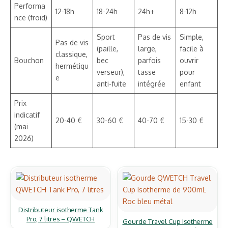
Performa
12-18h
18-24h
24h+
8-12h
nce (froid)
Sport
Pas de vis
Simple,
Pas de vis
(paille,
large,
facile à
classique,
Bouchon
bec
parfois
ouvrir
hermétiqu
verseur),
tasse
pour
e
anti-fuite
intégrée
enfant
Prix
indicatif
20-40 €
30-60 €
40-70 €
15-30 €
(mai
2026)
Distributeur isotherme Tank
Pro, 7 litres – QWETCH
Gourde Travel Cup Isotherme