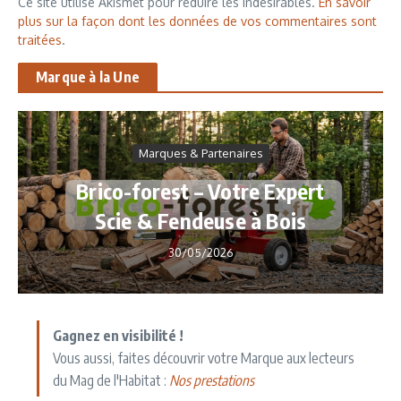
Ce site utilise Akismet pour réduire les indésirables.
En savoir
plus sur la façon dont les données de vos commentaires sont
traitées
.
Marque à la Une
Marques & Partenaires
Brico-forest – Votre Expert
Scie & Fendeuse à Bois
30/05/2026
Gagnez en visibilité !
Vous aussi, faites découvrir votre Marque aux lecteurs
du Mag de l'Habitat :
Nos prestations