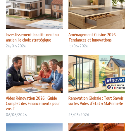
Investissement locatif : neuf ou
Aménagement Cuisine 2026 :
ancien, le choix stratégique
Tendances et Innovations
26/07/2026
15/06/2026
Aides Rénovation 2026 : Guide
Rénovation Globale : Tout Savoir
Complet des Financements pour
sur les Aides d’État « MaPrimeRé
vos T ...
...
06/06/2026
23/05/2026