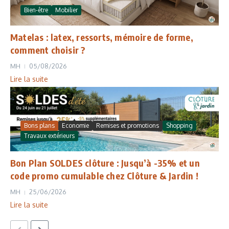
Bien-être
Mobilier
Matelas : latex, ressorts, mémoire de forme,
comment choisir ?
MH
05/08/2026
Lire la suite
Bons plans
Economie
Remises et promotions
Shopping
Travaux extérieurs
Bon Plan SOLDES clôture : Jusqu’à -35% et un
code promo cumulable chez Clôture & Jardin !
MH
25/06/2026
Lire la suite