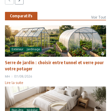
Comparatifs
Voir Tout
Extérieur
Jardinage
Serre de jardin : choisir entre tunnel et verre pour
votre potager
MH
07/08/2026
Lire la suite
Bien-être
Mobilier