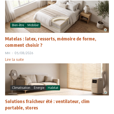
Bien-être
Mobilier
Matelas : latex, ressorts, mémoire de forme,
comment choisir ?
MH
05/08/2026
Lire la suite
Climatisation
Energie
Habitat
Solutions fraîcheur été : ventilateur, clim
portable, stores