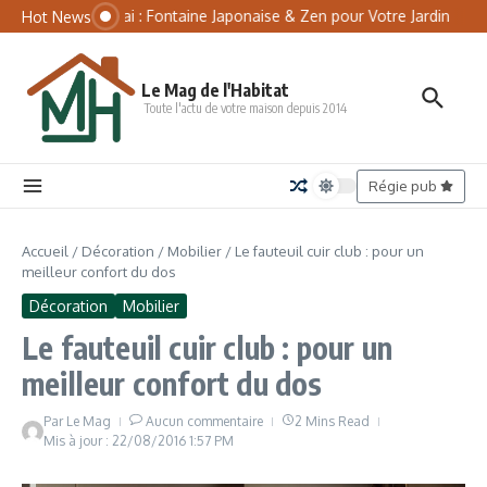
Aller au contenu
Panneau de gestion des cookies
Tsukubai : Fontaine Japonaise & Zen pour Votre Jardin
Mat
Hot News
Le Mag de l'Habitat
Toute l'actu de votre maison depuis 2014
Régie pub
Accueil
/
Décoration
/
Mobilier
/
Le fauteuil cuir club : pour un
meilleur confort du dos
Décoration
Mobilier
Le fauteuil cuir club : pour un
meilleur confort du dos
Par
Le Mag
Aucun commentaire
2 Mins Read
Mis à jour : 22/08/2016
1:57 PM