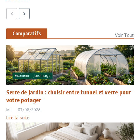
Comparatifs
Voir Tout
Extérieur
Jardinage
Serre de jardin : choisir entre tunnel et verre pour
votre potager
MH
07/08/2026
Lire la suite