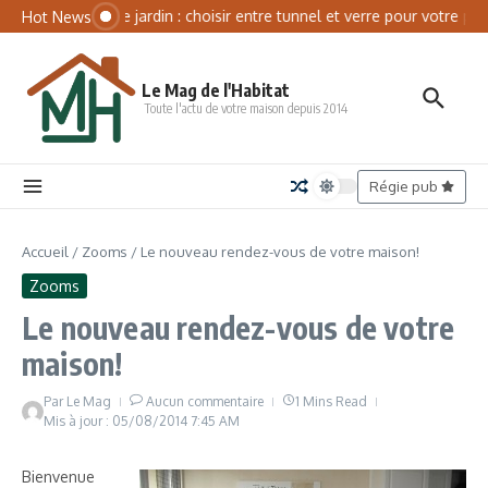
Aller au contenu
Panneau de gestion des cookies
Serre de jardin : choisir entre tunnel et verre pour votre pot
Hot News
Le Mag de l'Habitat
Toute l'actu de votre maison depuis 2014
Régie pub
Accueil
/
Zooms
/
Le nouveau rendez-vous de votre maison!
Zooms
Le nouveau rendez-vous de votre
maison!
Par
Le Mag
Aucun commentaire
1 Mins Read
Mis à jour : 05/08/2014
7:45 AM
Bienvenue