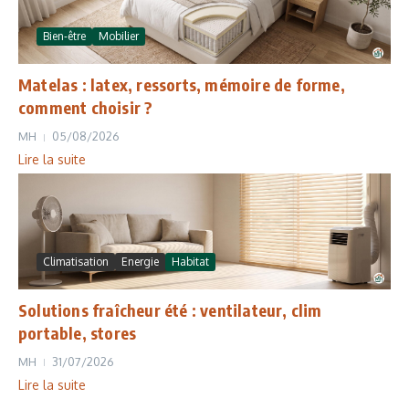
Bien-être
Mobilier
Matelas : latex, ressorts, mémoire de forme,
comment choisir ?
MH
05/08/2026
Lire la suite
Climatisation
Energie
Habitat
Solutions fraîcheur été : ventilateur, clim
portable, stores
MH
31/07/2026
Lire la suite