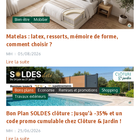
Bien-être
Mobilier
Matelas : latex, ressorts, mémoire de forme,
comment choisir ?
MH
05/08/2026
Lire la suite
Bons plans
Economie
Remises et promotions
Shopping
Travaux extérieurs
Bon Plan SOLDES clôture : Jusqu’à -35% et un
code promo cumulable chez Clôture & Jardin !
MH
25/06/2026
Lire la suite