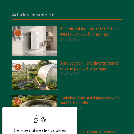
Articles en vedette
Batterie solaire : entretien efficace
1
pour une longévité maximale
08/08/2026
Serre de jardin : choisir entre tunnel
2
et verre pour votre potager
07/08/2026
Tsukubai : Fontaine Japonaise & Zen
3
pour Votre Jardin
06/08/2026
Ce site utilise des cookies
Matelas : latex, ressorts, mémoire