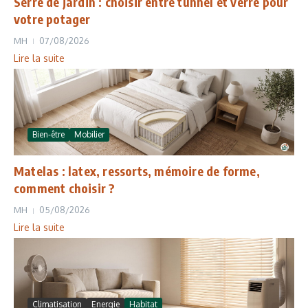
Serre de jardin : choisir entre tunnel et verre pour
votre potager
MH
07/08/2026
Lire la suite
Bien-être
Mobilier
Matelas : latex, ressorts, mémoire de forme,
comment choisir ?
MH
05/08/2026
Lire la suite
Climatisation
Energie
Habitat