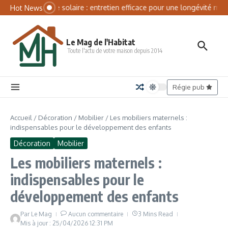
Aller au contenu
Panneau de gestion des cookies
Batterie solaire : entretien efficace pour une longévité maxi
Hot News
Le Mag de l'Habitat
Toute l'actu de votre maison depuis 2014
Régie pub
Accueil
/
Décoration
/
Mobilier
/
Les mobiliers maternels :
indispensables pour le développement des enfants
Décoration
Mobilier
Les mobiliers maternels :
indispensables pour le
développement des enfants
Par
Le Mag
Aucun commentaire
3 Mins Read
Mis à jour : 25/04/2026
12:31 PM