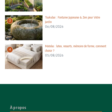
Tsukubai : Fontaine Japonaise & Zen pour Votre
3
Jardin
06/08/2026
Matelas : latex, ressorts, mémoire de forme, comment
4
choisir ?
05/08/2026
À propos