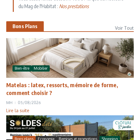
du Mag de l'Habitat :
Nos prestations
Bons Plans
Voir Tout
Bien-être
Mobilier
Matelas : latex, ressorts, mémoire de forme,
comment choisir ?
MH
05/08/2026
Lire la suite
Bons plans
Economie
Remises et promotions
Shopping