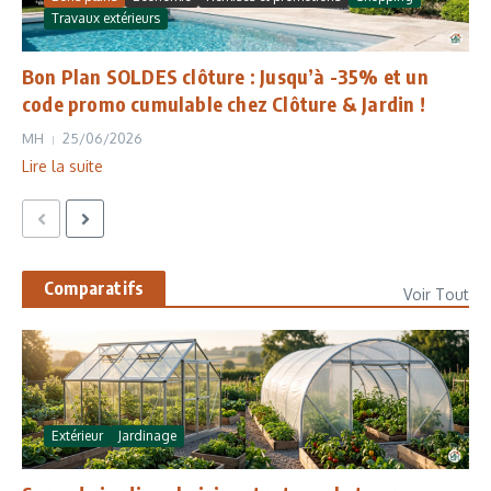
Travaux extérieurs
Bon Plan SOLDES clôture : Jusqu’à -35% et un
code promo cumulable chez Clôture & Jardin !
MH
25/06/2026
Lire la suite
Comparatifs
Voir Tout
Extérieur
Jardinage