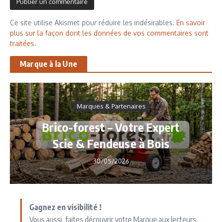
Ce site utilise Akismet pour réduire les indésirables.
En savoir
plus sur la façon dont les données de vos commentaires sont
traitées
.
Marque à la Une
Marques & Partenaires
Brico-forest – Votre Expert
Scie & Fendeuse à Bois
30/05/2026
Gagnez en visibilité !
Vous aussi, faites découvrir votre Marque aux lecteurs