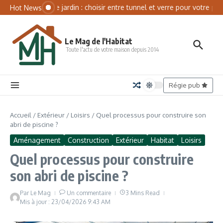
Aller au contenu
Panneau de gestion des cookies
Serre de jardin : choisir entre tunnel et verre pour votre pota
Hot News
Le Mag de l'Habitat
Toute l'actu de votre maison depuis 2014
Régie pub
Accueil
/
Extérieur
/
Loisirs
/
Quel processus pour construire son
abri de piscine ?
Aménagement
Construction
Extérieur
Habitat
Loisirs
Quel processus pour construire
son abri de piscine ?
Par
Le Mag
Un commentaire
3 Mins Read
Mis à jour : 23/04/2026
9:43 AM