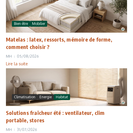
Bien-être
Mobilier
Matelas : latex, ressorts, mémoire de forme,
comment choisir ?
MH
05/08/2026
Lire la suite
Climatisation
Energie
Habitat
Solutions fraîcheur été : ventilateur, clim
portable, stores
MH
31/07/2026