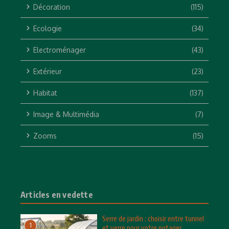
Décoration
(115)
Ecologie
(34)
Electroménager
(43)
Extérieur
(23)
Habitat
(137)
Image & Multimédia
(7)
Zooms
(15)
Articles en vedette
Serre de jardin : choisir entre tunnel
1
et verre pour votre potager