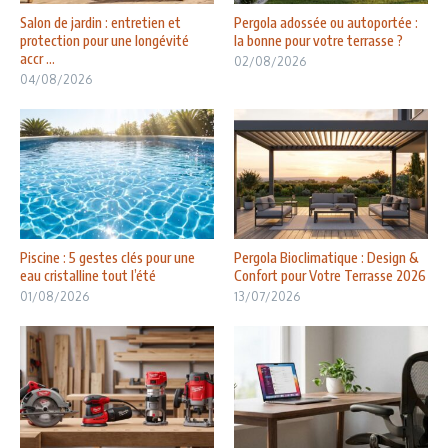
Salon de jardin : entretien et
Pergola adossée ou autoportée :
protection pour une longévité
la bonne pour votre terrasse ?
accr ...
02/08/2026
04/08/2026
Piscine : 5 gestes clés pour une
Pergola Bioclimatique : Design &
eau cristalline tout l’été
Confort pour Votre Terrasse 2026
01/08/2026
13/07/2026