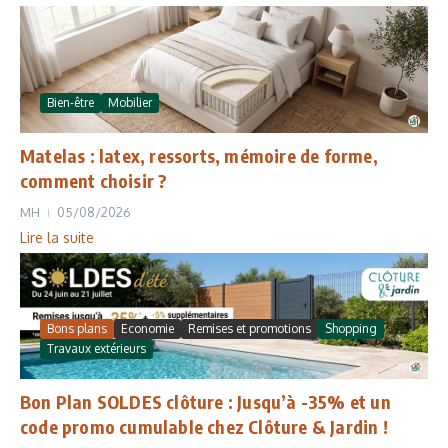
Bien-être
Mobilier
Matelas : latex, ressorts, mémoire de forme,
comment choisir ?
MH
05/08/2026
Lire la suite
Bons plans
Economie
Remises et promotions
Shopping
Travaux extérieurs
Bon Plan SOLDES clôture : Jusqu’à -35% et un
code promo cumulable chez Clôture & Jardin !