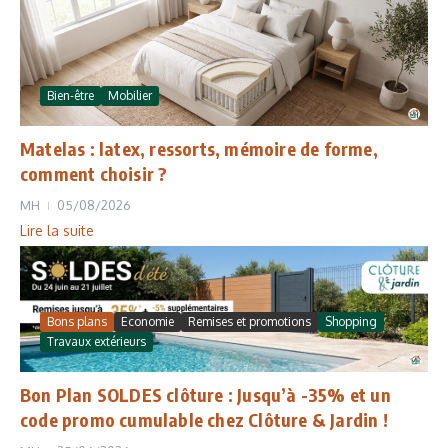
Bien-être
Mobilier
Matelas : latex, ressorts, mémoire de forme,
comment choisir ?
MH
05/08/2026
Lire la suite
Bons plans
Economie
Remises et promotions
Shopping
Travaux extérieurs
Bon Plan SOLDES clôture : Jusqu’à -35% et un
code promo cumulable chez Clôture & Jardin !