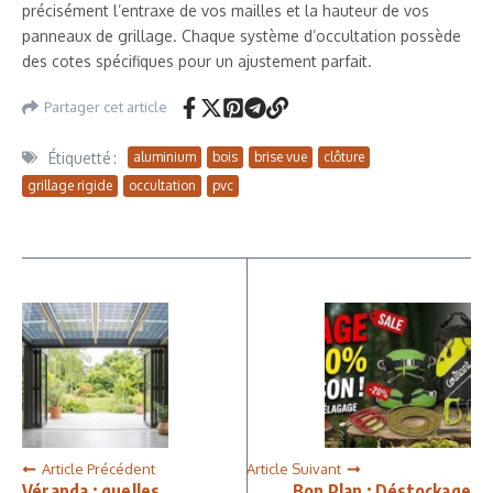
précisément l’entraxe de vos mailles et la hauteur de vos
panneaux de grillage. Chaque système d’occultation possède
des cotes spécifiques pour un ajustement parfait.
Partager cet article
Étiquetté :
aluminium
bois
brise vue
clôture
grillage rigide
occultation
pvc
Article Précédent
Article Suivant
Véranda : quelles
Bon Plan : Déstockage