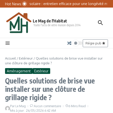
Aller au contenu
Panneau de gestion des cookies
Batterie solaire : entretien efficace pour une longévité maxim
Hot News
Le Mag de l'Habitat
Toute l'actu de votre maison depuis 2014
Régie pub
Accueil
/
Extérieur
/
Quelles solutions de brise vue installer sur
une clôture de grillage rigide ?
Aménagement
Extérieur
Quelles solutions de brise vue
installer sur une clôture de
grillage rigide ?
Par
Le Mag
Aucun commentaire
6 Mins Read
Mis à jour : 26/05/2026
6:42 AM