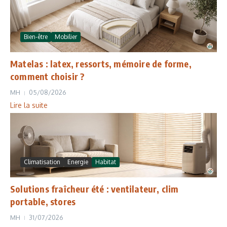
Bien-être
Mobilier
Matelas : latex, ressorts, mémoire de forme,
comment choisir ?
MH
05/08/2026
Lire la suite
Climatisation
Energie
Habitat
Solutions fraîcheur été : ventilateur, clim
portable, stores
MH
31/07/2026