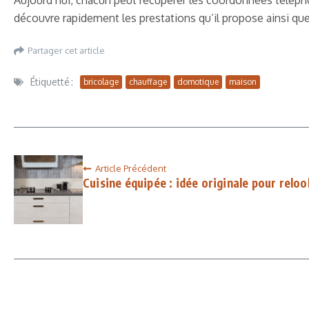
Aujourd’hui, chacun peut récupérer les coordonnées téléphon
découvre rapidement les prestations qu’il propose ainsi que 
Partager cet article
Étiquetté :
bricolage
chauffage
domotique
maison
Article Précédent
Cuisine équipée : idée originale pour reloo