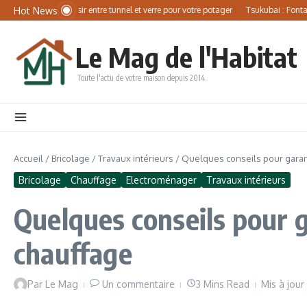
Aller au contenu
Panneau de gestion des cookies
Hot News
de jardin : choisir entre tunnel et verre pour votre potager
Tsukubai : Fontaine Ja
Le Mag de l'Habitat
Toute l'actu de votre maison depuis 2014
Accueil
/
Bricolage
/
Travaux intérieurs
/
Quelques conseils pour garan
Bricolage
Chauffage
Electroménager
Travaux intérieurs
Quelques conseils pour 
chauffage
Par
Le Mag
Un commentaire
3 Mins Read
Mis à jou