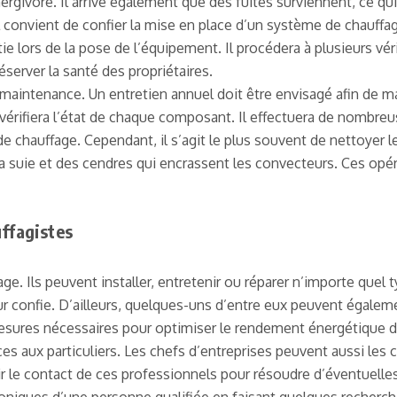
nergivore. Il arrive également que des fuites surviennent, ce q
il convient de confier la mise en place d’un système de chauffa
 lors de la pose de l’équipement. Il procédera à plusieurs véri
éserver la santé des propriétaires.
maintenance. Un entretien annuel doit être envisagé afin de ma
n vérifiera l’état de chaque composant. Il effectuera de nombr
de chauffage. Cependant, il s’agit le plus souvent de nettoyer l
e la suie et des cendres qui encrassent les convecteurs. Ces o
ffagistes
e. Ils peuvent installer, entretenir ou réparer n’importe quel
r confie. D’ailleurs, quelques-uns d’entre eux peuvent égalemen
mesures nécessaires pour optimiser le rendement énergétique de
 aux particuliers. Les chefs d’entreprises peuvent aussi les co
r le contact de ces professionnels pour résoudre d’éventuelle