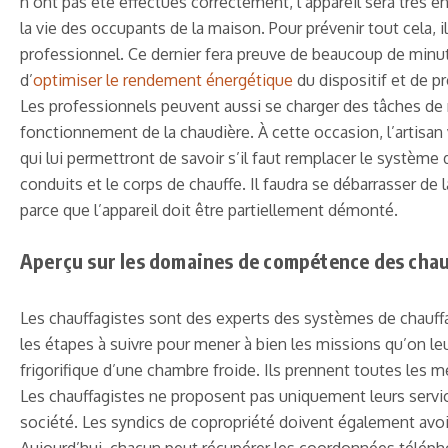
n’ont pas été effectués correctement, l’appareil sera très é
la vie des occupants de la maison. Pour prévenir tout cela, 
professionnel. Ce dernier fera preuve de beaucoup de minutie
d’
optimiser le rendement énergétique
du dispositif et de pr
Les professionnels peuvent aussi se charger des tâches de 
fonctionnement de la chaudière. À cette occasion, l’artisa
qui lui permettront de savoir s’il faut remplacer le système 
conduits et le corps de chauffe. Il faudra se débarrasser d
parce que l’appareil doit être partiellement démonté.
Aperçu sur les domaines de compétence des chau
Les chauffagistes sont des experts des systèmes de chauffag
les étapes à suivre pour mener à bien les missions qu’on leu
frigorifique d’une chambre froide. Ils prennent toutes les 
Les chauffagistes ne proposent pas uniquement leurs services
société. Les syndics de copropriété doivent également avoi