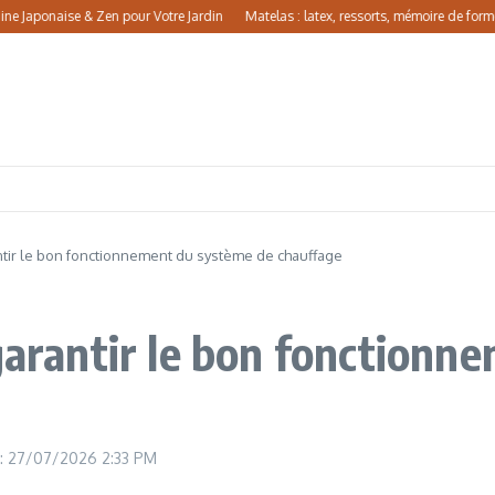
ponaise & Zen pour Votre Jardin
Matelas : latex, ressorts, mémoire de forme, com
tir le bon fonctionnement du système de chauffage
garantir le bon fonctionn
r : 27/07/2026
2:33 PM