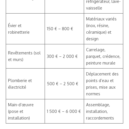
réfrigérateur, lave-
vaisselle
Matériaux variés
Évier et
(inox, résine,
150 € – 800 €
robinetterie
céramique) et
design
Carrelage,
Revêtements (sol
300 € – 2 000 €
parquet, crédence,
et murs)
peinture murale
Déplacement des
Plomberie et
points d’eau et
500 € – 2 500 €
électricité
prises, mise aux
normes
Main-d’œuvre
Assemblage,
(pose et
1 500 € – 6 000 €
installation,
installation)
raccordements