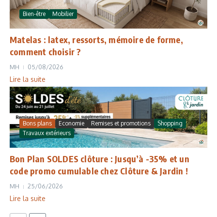
Bien-être
Mobilier
Matelas : latex, ressorts, mémoire de forme,
comment choisir ?
MH
05/08/2026
Lire la suite
Bons plans
Economie
Remises et promotions
Shopping
Travaux extérieurs
Bon Plan SOLDES clôture : Jusqu’à -35% et un
code promo cumulable chez Clôture & Jardin !
MH
25/06/2026
Lire la suite