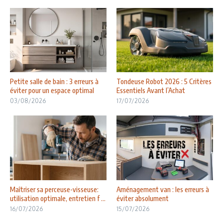
Petite salle de bain : 3 erreurs à
Tondeuse Robot 2026 : 5 Critères
éviter pour un espace optimal
Essentiels Avant l’Achat
03/08/2026
17/07/2026
Maîtriser sa perceuse-visseuse:
Aménagement van : les erreurs à
utilisation optimale, entretien f ...
éviter absolument
16/07/2026
15/07/2026