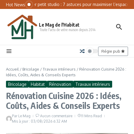
Aller au contenu
Panneau de gestion des cookies
Aménager petit studio : 7 astuces pour maximiser l’espace
B
Hot News
Le Mag de l'Habitat
Toute l'actu de votre maison depuis 2014
Régie pub
Accueil
/
Bricolage
/
Travaux intérieurs
/
Rénovation Cuisine 2026 :
Idées, Coûts, Aides & Conseils Experts
Bricolage
Habitat
Rénovation
Travaux intérieurs
Rénovation Cuisine 2026 : Idées,
Coûts, Aides & Conseils Experts
Par
Le Mag
Aucun commentaire
11 Mins Read
Mis à jour : 03/08/2026
6:32 AM