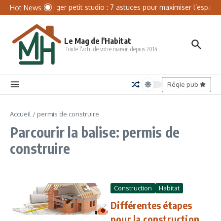
Aller au contenu
Panneau de gestion des cookies
Aménager petit studio : 7 astuces pour maximiser l’espace
Hot News
Le Mag de l'Habitat
Toute l'actu de votre maison depuis 2014
Régie pub
Accueil
/
permis de construire
Parcourir la balise: permis de
construire
Construction
Habitat
Différentes étapes
pour la construction