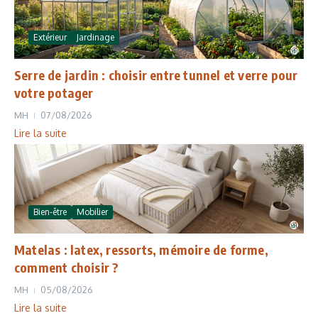
Extérieur
Jardinage
Serre de jardin : choisir entre tunnel et verre pour
votre potager
MH
07/08/2026
Lire la suite
Bien-être
Mobilier
Matelas : latex, ressorts, mémoire de forme,
comment choisir ?
MH
05/08/2026
Lire la suite