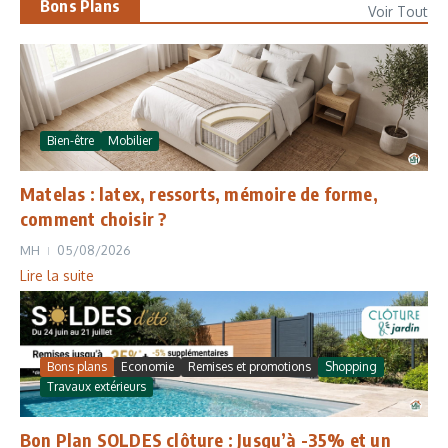
Bons Plans
Voir Tout
Bien-être
Mobilier
Matelas : latex, ressorts, mémoire de forme,
comment choisir ?
MH
05/08/2026
Lire la suite
Bons plans
Economie
Remises et promotions
Shopping
Travaux extérieurs
Bon Plan SOLDES clôture : Jusqu’à -35% et un