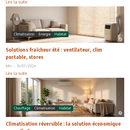
Lire la suite
Climatisation
Energie
Habitat
Solutions fraîcheur été : ventilateur, clim
portable, stores
MH
31/07/2026
Lire la suite
Chauffage
Climatisation
Habitat
Climatisation réversible : la solution économique