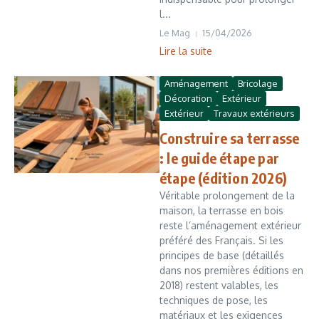
l...
Le Mag
15/04/2026
Lire la suite
Aménagement
Bricolage
Décoration
Extérieur
Extérieur
Travaux extérieurs
Construire sa terrasse
: le guide étape par
étape (édition 2026)
Véritable prolongement de la
maison, la terrasse en bois
reste l’aménagement extérieur
préféré des Français. Si les
principes de base (détaillés
dans nos premières éditions en
2018) restent valables, les
techniques de pose, les
matériaux et les exigences