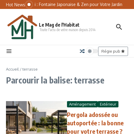
Aller au contenu
Panneau de gestion des cookies
Tsukubai : Fontaine Japonaise & Zen pour Votre Jardin
Mate
Hot News
Le Mag de l'Habitat
Toute l'actu de votre maison depuis 2014
Régie pub
Accueil
/
terrasse
Parcourir la balise: terrasse
Aménagement
Extérieur
Pergola adossée ou
autoportée : la bonne
pour votre terrasse ?