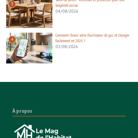
3
longévité accrue
04/08/2026
Comment choisir votre fournisseur de gaz et changer
4
facilement en 2026 ?
03/08/2026
À propos