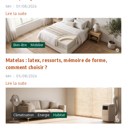
MH
07/08/2026
Lire la suite
Bien-être
Mobilier
Matelas : latex, ressorts, mémoire de forme,
comment choisir ?
MH
05/08/2026
Lire la suite
Climatisation
Energie
Habitat