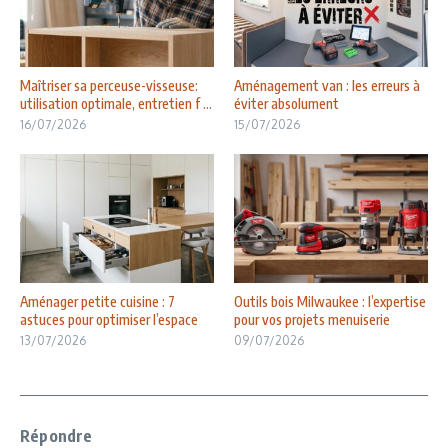
Maîtriser sa perceuse-visseuse:
Aménagement van : les erreurs à
utilisation optimale, entretien f ...
éviter absolument
16/07/2026
15/07/2026
Aménager petite cuisine : 7
Outils bois Milwaukee : l’expertise
astuces pour optimiser l’espace
pour vos projets menuiserie
13/07/2026
09/07/2026
Répondre