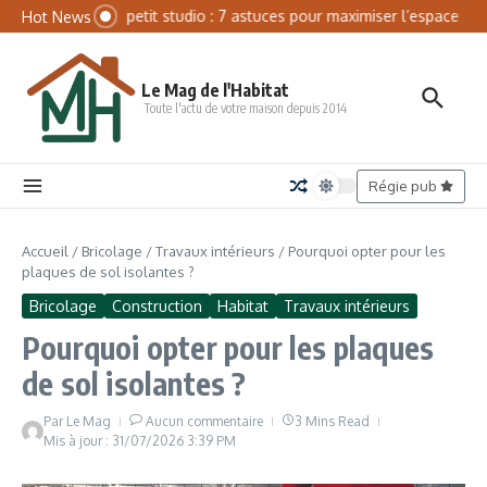
Aller au contenu
Panneau de gestion des cookies
Aménager petit studio : 7 astuces pour maximiser l’espace
Ba
Hot News
Le Mag de l'Habitat
Toute l'actu de votre maison depuis 2014
Régie pub
Accueil
/
Bricolage
/
Travaux intérieurs
/
Pourquoi opter pour les
plaques de sol isolantes ?
Bricolage
Construction
Habitat
Travaux intérieurs
Pourquoi opter pour les plaques
de sol isolantes ?
Par
Le Mag
Aucun commentaire
3 Mins Read
Mis à jour : 31/07/2026
3:39 PM