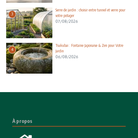
Serre de jardin : choisir entre tunnel et verre pour
3
votre potager
07/08/2026
Tsukubai : Fontaine Japonaise & Zen pour Votre
4
Jardin
06/08/2026
À propos