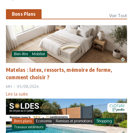
Bons Plans
Voir Tout
Bien-être
Mobilier
Matelas : latex, ressorts, mémoire de forme,
comment choisir ?
MH
05/08/2026
Lire la suite
Bons plans
Economie
Remises et promotions
Shopping
Travaux extérieurs