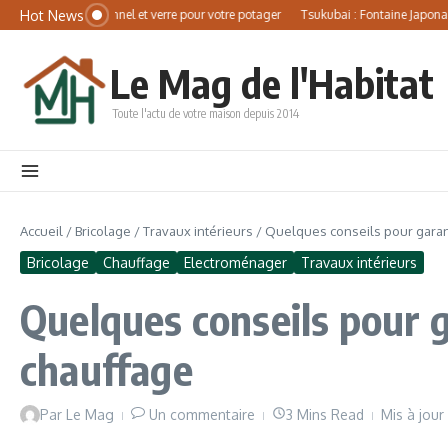
Aller au contenu
Panneau de gestion des cookies
Hot News
 choisir entre tunnel et verre pour votre potager
Tsukubai : Fontaine Japonaise & 
Le Mag de l'Habitat
Toute l'actu de votre maison depuis 2014
Accueil
/
Bricolage
/
Travaux intérieurs
/
Quelques conseils pour garan
Bricolage
Chauffage
Electroménager
Travaux intérieurs
Quelques conseils pour 
chauffage
Par
Le Mag
Un commentaire
3 Mins Read
Mis à jou