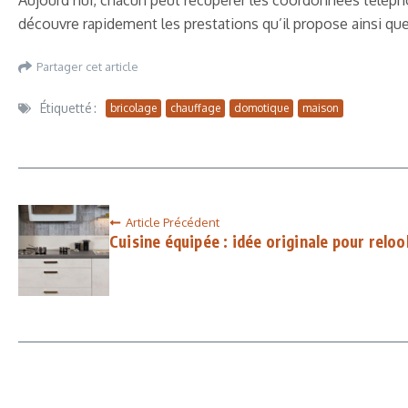
Aujourd’hui, chacun peut récupérer les coordonnées téléphon
découvre rapidement les prestations qu’il propose ainsi que 
Partager cet article
Étiquetté :
bricolage
chauffage
domotique
maison
Article Précédent
Cuisine équipée : idée originale pour reloo