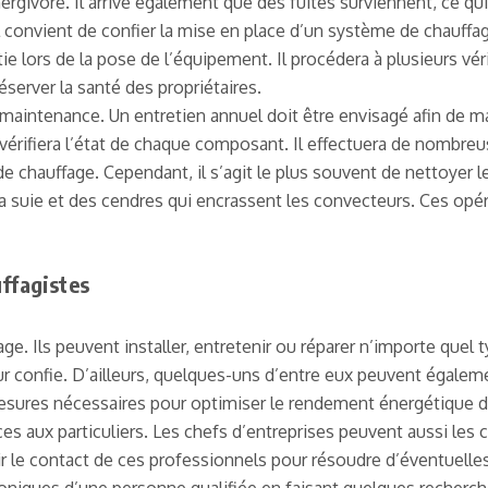
nergivore. Il arrive également que des fuites surviennent, ce q
il convient de confier la mise en place d’un système de chauffa
 lors de la pose de l’équipement. Il procédera à plusieurs véri
éserver la santé des propriétaires.
maintenance. Un entretien annuel doit être envisagé afin de ma
n vérifiera l’état de chaque composant. Il effectuera de nombr
de chauffage. Cependant, il s’agit le plus souvent de nettoyer l
e la suie et des cendres qui encrassent les convecteurs. Ces o
ffagistes
e. Ils peuvent installer, entretenir ou réparer n’importe quel
r confie. D’ailleurs, quelques-uns d’entre eux peuvent égalemen
mesures nécessaires pour optimiser le rendement énergétique de
 aux particuliers. Les chefs d’entreprises peuvent aussi les co
r le contact de ces professionnels pour résoudre d’éventuelle