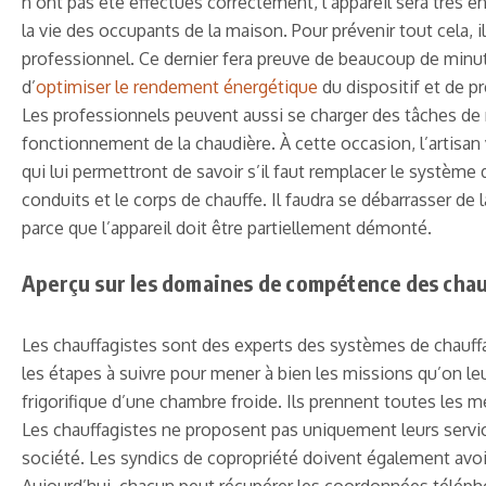
n’ont pas été effectués correctement, l’appareil sera très é
la vie des occupants de la maison. Pour prévenir tout cela, 
professionnel. Ce dernier fera preuve de beaucoup de minutie
d’
optimiser le rendement énergétique
du dispositif et de pr
Les professionnels peuvent aussi se charger des tâches de 
fonctionnement de la chaudière. À cette occasion, l’artisa
qui lui permettront de savoir s’il faut remplacer le système 
conduits et le corps de chauffe. Il faudra se débarrasser d
parce que l’appareil doit être partiellement démonté.
Aperçu sur les domaines de compétence des chau
Les chauffagistes sont des experts des systèmes de chauffag
les étapes à suivre pour mener à bien les missions qu’on leu
frigorifique d’une chambre froide. Ils prennent toutes les 
Les chauffagistes ne proposent pas uniquement leurs services
société. Les syndics de copropriété doivent également avoi