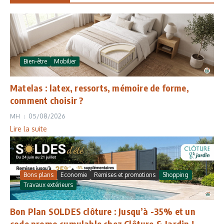
Bien-être
Mobilier
Matelas : latex, ressorts, mémoire de forme,
comment choisir ?
MH
05/08/2026
Lire la suite
Bons plans
Economie
Remises et promotions
Shopping
Travaux extérieurs
Bon Plan SOLDES clôture : Jusqu’à -35% et un
code promo cumulable chez Clôture & Jardin !