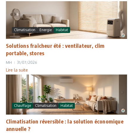
Climatisation
Energie
Habitat
Solutions fraîcheur été : ventilateur, clim
portable, stores
MH
31/07/2026
Lire la suite
Chauffage
Climatisation
Habitat
Climatisation réversible : la solution économique
annuelle ?