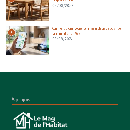
longévité accrue
04/08/2026
Comment choisir votre fournisseur de gaz et changer
4
facilement en 2026 ?
03/08/2026
À propos