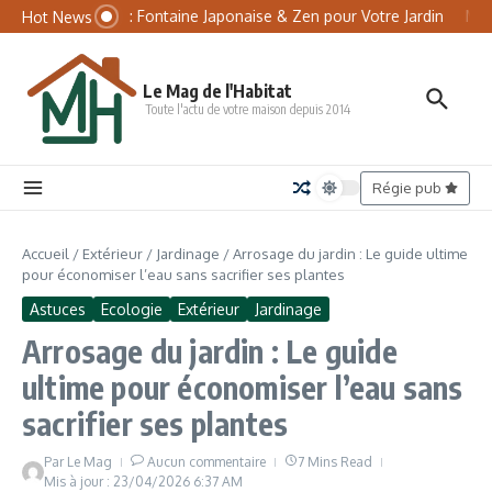
Aller au contenu
Panneau de gestion des cookies
Tsukubai : Fontaine Japonaise & Zen pour Votre Jardin
Matel
Hot News
Le Mag de l'Habitat
Toute l'actu de votre maison depuis 2014
Régie pub
Accueil
/
Extérieur
/
Jardinage
/
Arrosage du jardin : Le guide ultime
pour économiser l’eau sans sacrifier ses plantes
Astuces
Ecologie
Extérieur
Jardinage
Arrosage du jardin : Le guide
ultime pour économiser l’eau sans
sacrifier ses plantes
Par
Le Mag
Aucun commentaire
7 Mins Read
Mis à jour : 23/04/2026
6:37 AM