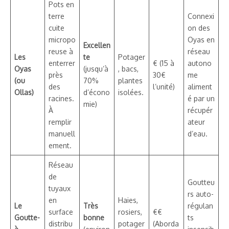
Pots en
terre
Connexi
cuite
on des
micropo
Oyas en
Excellen
reuse à
réseau
Les
te
Potager
enterrer
€ (15 à
autono
Oyas
(jusqu’à
, bacs,
près
30€
me
(ou
70%
plantes
des
l’unité)
aliment
Ollas)
d’écono
isolées.
racines.
é par un
mie)
À
récupér
remplir
ateur
manuell
d’eau.
ement.
Réseau
de
Goutteu
tuyaux
rs auto-
en
Haies,
Le
Très
régulan
surface
rosiers,
€€
Goutte-
bonne
ts
distribu
potager
(Aborda