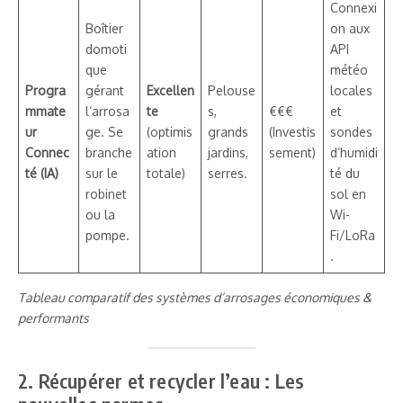
Connexi
Boîtier
on aux
domoti
API
que
météo
Progra
gérant
Excellen
Pelouse
locales
mmate
l’arrosa
te
s,
€€€
et
ur
ge. Se
(optimis
grands
(Investis
sondes
Connec
branche
ation
jardins,
sement)
d’humidi
té (IA)
sur le
totale)
serres.
té du
robinet
sol en
ou la
Wi-
pompe.
Fi/LoRa
.
Tableau comparatif des systèmes d’arrosages économiques &
performants
2. Récupérer et recycler l’eau : Les