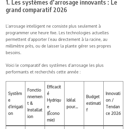
1. Les systèmes d’arrosage innovants : Le
grand comparatif 2026
L’arrosage intelligent ne consiste plus seulement à
programmer une heure fixe. Les technologies actuelles
permettent d’apporter l’eau directement à la racine, au
millimètre près, ou de laisser la plante gérer ses propres
besoins.
Voici le comparatif des systèmes d’arrosage les plus
performants et recherchés cette année :
Efficacit
Fonctio
Systèm
é
Innovati
nnemen
Budget
e
Hydriqu
Idéal
on /
t &
estimati
d’irrigati
e
pour…
Tendan
Installat
f
on
(Écono
ce 2026
ion
mie)