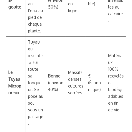
à-
(environ
insensib
ant
en
ble)
goutte
50%)
les au
l’eau au
ligne.
calcaire
pied de
.
chaque
plante.
Tuyau
qui
« suinte
Matéria
» sur
ux
toute
100%
Le
Massifs
sa
Bonne
€
recyclés
Tuyau
denses,
longue
(environ
(Écono
et
Microp
cultures
ur. Se
40%)
mique)
biodégr
oreux
serrées.
pose au
adables
sol
en fin
sous un
de vie.
paillage
.