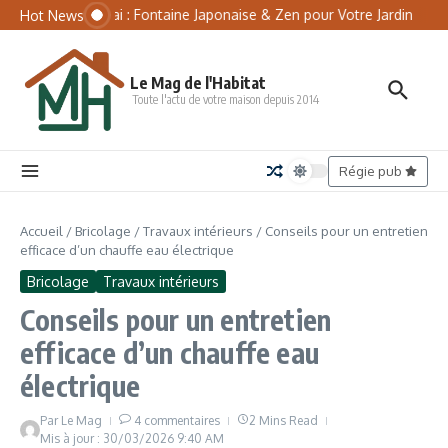
Aller au contenu
Panneau de gestion des cookies
Tsukubai : Fontaine Japonaise & Zen pour Votre Jardin
Mat
Hot News
Le Mag de l'Habitat
Toute l'actu de votre maison depuis 2014
Régie pub
Accueil
/
Bricolage
/
Travaux intérieurs
/
Conseils pour un entretien
efficace d’un chauffe eau électrique
Bricolage
Travaux intérieurs
Conseils pour un entretien
efficace d’un chauffe eau
électrique
Par
Le Mag
4 commentaires
2 Mins Read
Mis à jour : 30/03/2026
9:40 AM