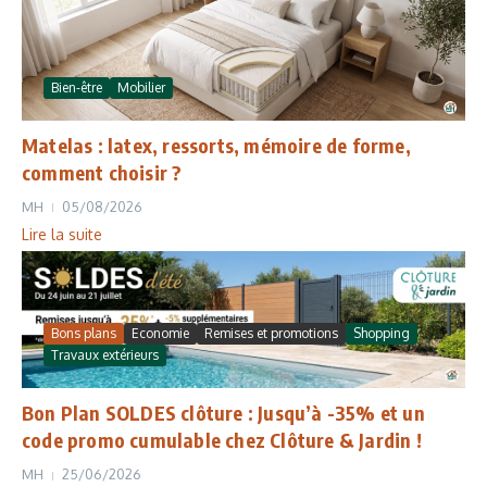
Bien-être
Mobilier
Matelas : latex, ressorts, mémoire de forme,
comment choisir ?
MH
05/08/2026
Lire la suite
Bons plans
Economie
Remises et promotions
Shopping
Travaux extérieurs
Bon Plan SOLDES clôture : Jusqu’à -35% et un
code promo cumulable chez Clôture & Jardin !
MH
25/06/2026