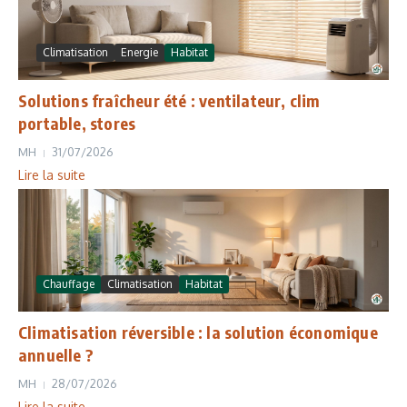
Climatisation
Energie
Habitat
Solutions fraîcheur été : ventilateur, clim
portable, stores
MH
31/07/2026
Lire la suite
Chauffage
Climatisation
Habitat
Climatisation réversible : la solution économique
annuelle ?
MH
28/07/2026
Lire la suite