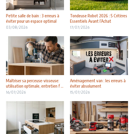
Petite salle de bain : 3 erreurs à
Tondeuse Robot 2026 : 5 Critères
éviter pour un espace optimal
Essentiels Avant l’Achat
03/08/2026
17/07/2026
Maîtriser sa perceuse-visseuse:
Aménagement van : les erreurs à
utilisation optimale, entretien f ...
éviter absolument
16/07/2026
15/07/2026