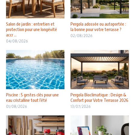
Salon de jardin : entretien et
Pergola adossée ou autoportée :
protection pour une longévité
la bonne pour votre terrasse ?
accr ...
02/08/2026
04/08/2026
Piscine : 5 gestes clés pour une
Pergola Bioclimatique : Design &
eau cristalline tout l’été
Confort pour Votre Terrasse 2026
01/08/2026
13/07/2026