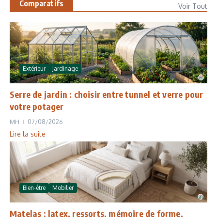
Comparatifs
Voir Tout
Extérieur
Jardinage
Serre de jardin : choisir entre tunnel et verre pour
votre potager
MH
07/08/2026
Lire la suite
Bien-être
Mobilier
Matelas : latex, ressorts, mémoire de forme,