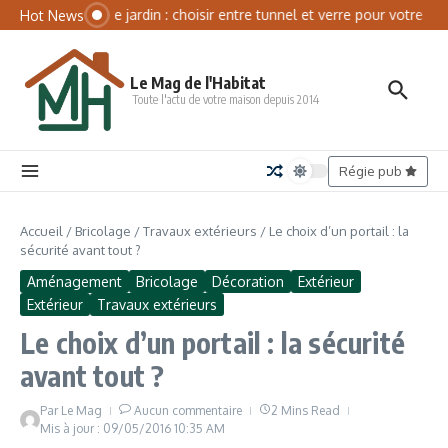
Aller au contenu
Panneau de gestion des cookies
Serre de jardin : choisir entre tunnel et verre pour votre pot
Hot News
Le Mag de l'Habitat
Toute l'actu de votre maison depuis 2014
Régie pub
Accueil
/
Bricolage
/
Travaux extérieurs
/
Le choix d’un portail : la
sécurité avant tout ?
Aménagement
Bricolage
Décoration
Extérieur
Extérieur
Travaux extérieurs
Le choix d’un portail : la sécurité
avant tout ?
Par
Le Mag
Aucun commentaire
2 Mins Read
Mis à jour : 09/05/2016
10:35 AM