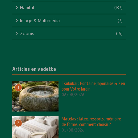
Habitat
(137)
Image & Multimédia
(7)
Zooms
(15)
Articles en vedette
Tsukubai : Fontaine Japonaise & Zen
1
pour Votre Jardin
06/08/2026
Matelas : latex, ressorts, mémoire
2
de forme, comment choisir ?
05/08/2026