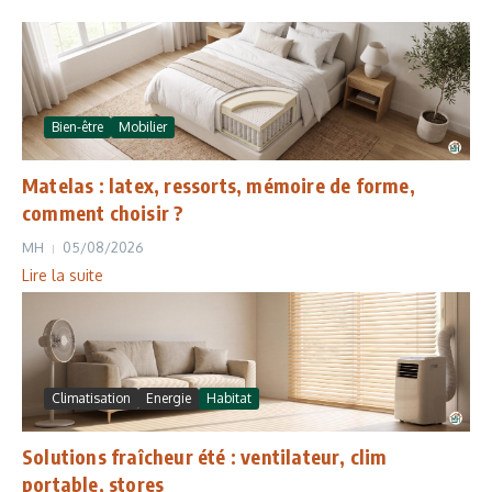
Bien-être
Mobilier
Matelas : latex, ressorts, mémoire de forme,
comment choisir ?
MH
05/08/2026
Lire la suite
Climatisation
Energie
Habitat
Solutions fraîcheur été : ventilateur, clim
portable, stores