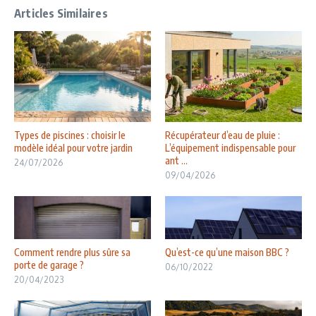
Articles Similaires
Types de piscines : choisir le
Récupérateur d’eau de pluie :
modèle idéal pour votre jardin
L’équipement indispensable pour
ant ...
24/07/2026
09/04/2026
Comment rendre plus sûre sa
Qu’est-ce qu’une maison BBC ?
porte de garage ?
06/10/2022
20/04/2023