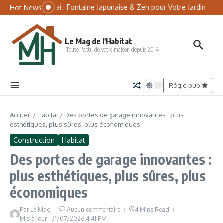
Aller au contenu
Panneau de gestion des cookies
Tsukubai : Fontaine Japonaise & Zen pour Votre Jardin
Mat
Hot News
Le Mag de l'Habitat
Toute l'actu de votre maison depuis 2014
Régie pub
Accueil
/
Habitat
/
Des portes de garage innovantes : plus
esthétiques, plus sûres, plus économiques
Construction
Habitat
Des portes de garage innovantes :
plus esthétiques, plus sûres, plus
économiques
Par
Le Mag
Aucun commentaire
4 Mins Read
Mis à jour : 31/07/2026
4:41 PM