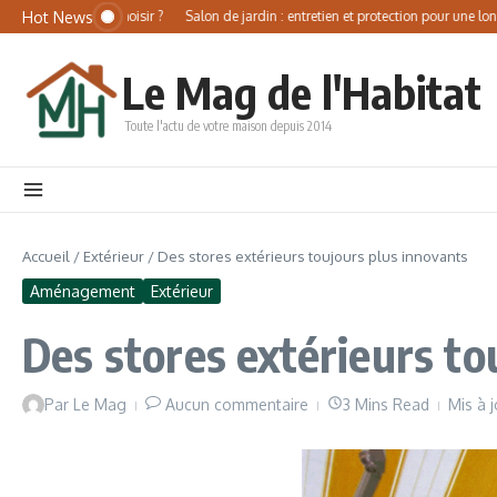
Aller au contenu
Panneau de gestion des cookies
Hot News
me, comment choisir ?
Salon de jardin : entretien et protection pour une longévité
Le Mag de l'Habitat
Toute l'actu de votre maison depuis 2014
Accueil
/
Extérieur
/
Des stores extérieurs toujours plus innovants
Aménagement
Extérieur
Des stores extérieurs to
Par
Le Mag
Aucun commentaire
3 Mins Read
Mis à 