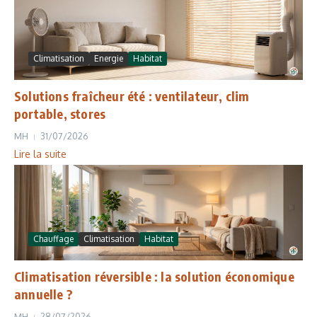
Climatisation
Energie
Habitat
Solutions fraîcheur été : ventilateur, clim
portable, stores
MH
31/07/2026
Lire la suite
Chauffage
Climatisation
Habitat
Climatisation réversible : la solution économique
annuelle ?
MH
28/07/2026