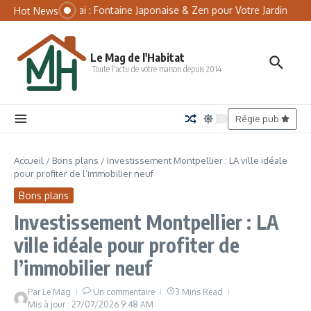
Aller au contenu
Panneau de gestion des cookies
Tsukubai : Fontaine Japonaise & Zen pour Votre Jardin
Mat
Hot News
Le Mag de l'Habitat
Toute l'actu de votre maison depuis 2014
Régie pub
Accueil
/
Bons plans
/
Investissement Montpellier : LA ville idéale
pour profiter de l’immobilier neuf
Bons plans
Investissement Montpellier : LA
ville idéale pour profiter de
l’immobilier neuf
Par
Le Mag
Un commentaire
3 Mins Read
Mis à jour : 27/07/2026
9:48 AM