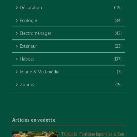
Décoration
(115)
Ecologie
(34)
Electroménager
(43)
Extérieur
(23)
Habitat
(137)
Image & Multimédia
(7)
Zooms
(15)
Articles en vedette
Tsukubai : Fontaine Japonaise & Zen