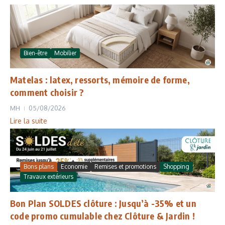
Bien-être
Mobilier
Matelas : latex, ressorts, mémoire de forme,
comment choisir ?
MH
05/08/2026
Lire la suite
Bons plans
Economie
Remises et promotions
Shopping
Travaux extérieurs
Bon Plan SOLDES clôture : Jusqu’à -35% et un
code promo cumulable chez Clôture & Jardin !