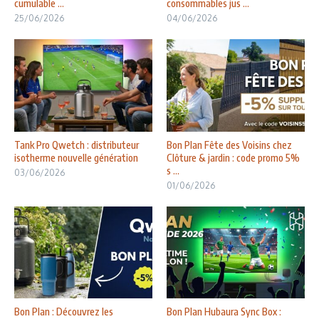
cumulable ...
consommables jus ...
25/06/2026
04/06/2026
Tank Pro Qwetch : distributeur
Bon Plan Fête des Voisins chez
isotherme nouvelle génération
Clôture & jardin : code promo 5%
s ...
03/06/2026
01/06/2026
Bon Plan : Découvrez les
Bon Plan Hubaura Sync Box :