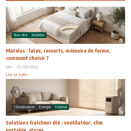
Bien-être
Mobilier
Matelas : latex, ressorts, mémoire de forme,
comment choisir ?
MH
05/08/2026
Lire la suite
Climatisation
Energie
Habitat
Solutions fraîcheur été : ventilateur, clim
portable, stores