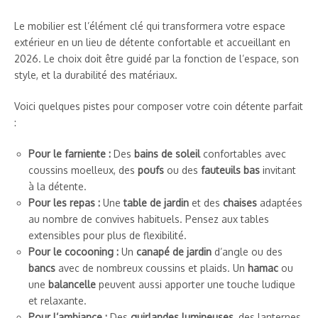
Le mobilier est l’élément clé qui transformera votre espace
extérieur en un lieu de détente confortable et accueillant en
2026. Le choix doit être guidé par la fonction de l’espace, son
style, et la durabilité des matériaux.
Voici quelques pistes pour composer votre coin détente parfait
:
Pour le farniente :
Des
bains de soleil
confortables avec
coussins moelleux, des
poufs
ou des
fauteuils bas
invitant
à la détente.
Pour les repas :
Une
table de jardin
et des
chaises
adaptées
au nombre de convives habituels. Pensez aux tables
extensibles pour plus de flexibilité.
Pour le cocooning :
Un
canapé de jardin
d’angle ou des
bancs
avec de nombreux coussins et plaids. Un
hamac
ou
une
balancelle
peuvent aussi apporter une touche ludique
et relaxante.
Pour l’ambiance :
Des
guirlandes lumineuses
, des lanternes,