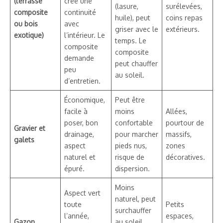
(terrasse
crée une
(lasure,
surélevées,
composite
continuité
huile), peut
coins repas
ou bois
avec
griser avec le
extérieurs.
exotique)
l’intérieur. Le
temps. Le
composite
composite
demande
peut chauffer
peu
au soleil.
d’entretien.
Économique,
Peut être
facile à
moins
Allées,
poser, bon
confortable
pourtour de
Gravier et
drainage,
pour marcher
massifs,
galets
aspect
pieds nus,
zones
naturel et
risque de
décoratives.
épuré.
dispersion.
Moins
Aspect vert
naturel, peut
toute
Petits
surchauffer
l’année,
espaces,
Gazon
au soleil,