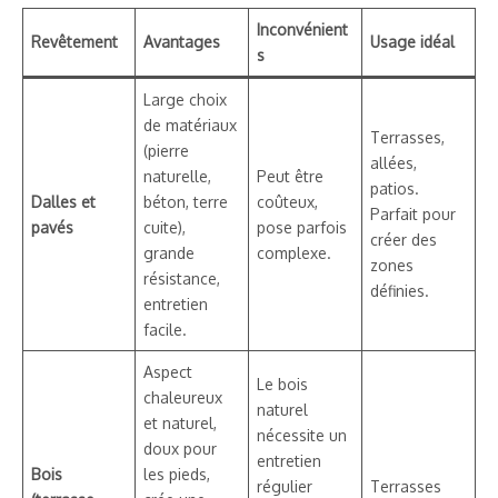
Inconvénient
Revêtement
Avantages
Usage idéal
s
Large choix
de matériaux
Terrasses,
(pierre
allées,
naturelle,
Peut être
patios.
Dalles et
béton, terre
coûteux,
Parfait pour
pavés
cuite),
pose parfois
créer des
grande
complexe.
zones
résistance,
définies.
entretien
facile.
Aspect
Le bois
chaleureux
naturel
et naturel,
nécessite un
doux pour
entretien
Bois
les pieds,
régulier
Terrasses