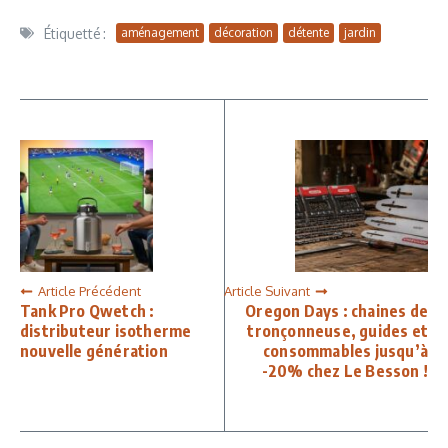
Étiquetté :
aménagement
décoration
détente
jardin
Article Précédent
Article Suivant
Tank Pro Qwetch :
Oregon Days : chaines de
distributeur isotherme
tronçonneuse, guides et
nouvelle génération
consommables jusqu’à
-20% chez Le Besson !