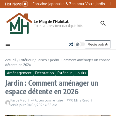
Aller au contenu
Panneau de gestion des cookies
Tsukubai : Fontaine Japonaise & Zen pour Votre Jardin
Matel
Hot News
Le Mag de l'Habitat
Toute l'actu de votre maison depuis 2014
Régie pub
Accueil
/
Extérieur
/
Loisirs
/
Jardin : Comment aménager un espace
détente en 2026
Aménagement
Décoration
Extérieur
Loisirs
Jardin : Comment aménager un
espace détente en 2026
Par
Le Mag
Aucun commentaire
10 Mins Read
Mis à jour : 01/06/2026
6:38 AM