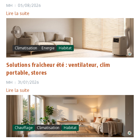
MH
05/08/2026
Lire la suite
Climatisation
Energie
Habitat
Solutions fraîcheur été : ventilateur, clim
portable, stores
MH
31/07/2026
Lire la suite
Chauffage
Climatisation
Habitat