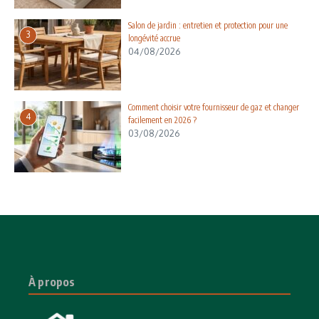
Salon de jardin : entretien et protection pour une
3
longévité accrue
04/08/2026
Comment choisir votre fournisseur de gaz et changer
4
facilement en 2026 ?
03/08/2026
À propos