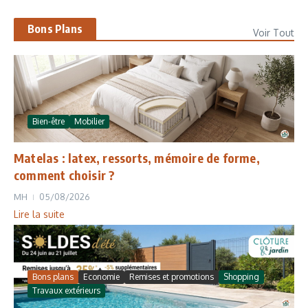
Bons Plans
Voir Tout
Bien-être
Mobilier
Matelas : latex, ressorts, mémoire de forme,
comment choisir ?
MH
05/08/2026
Lire la suite
Bons plans
Economie
Remises et promotions
Shopping
Travaux extérieurs