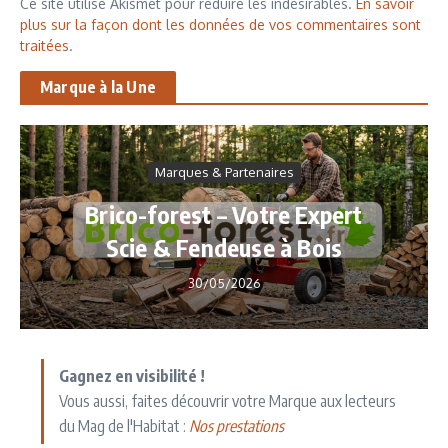
Ce site utilise Akismet pour réduire les indésirables.
En savoir
plus sur la façon dont les données de vos commentaires sont
traitées
.
Marque à la Une
Marques & Partenaires
Brico-forest – Votre Expert
Scie & Fendeuse à Bois
30/05/2026
Gagnez en visibilité !
Vous aussi, faites découvrir votre Marque aux lecteurs
du Mag de l'Habitat :
Nos prestations