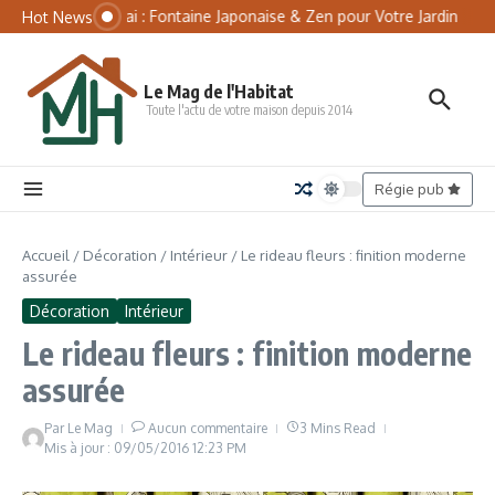
Aller au contenu
Panneau de gestion des cookies
Tsukubai : Fontaine Japonaise & Zen pour Votre Jardin
Mat
Hot News
Le Mag de l'Habitat
Toute l'actu de votre maison depuis 2014
Régie pub
Accueil
/
Décoration
/
Intérieur
/
Le rideau fleurs : finition moderne
assurée
Décoration
Intérieur
Le rideau fleurs : finition moderne
assurée
Par
Le Mag
Aucun commentaire
3 Mins Read
Mis à jour : 09/05/2016
12:23 PM