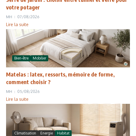
votre potager
MH
07/08/2026
Lire la suite
Bien-être
Mobilier
Matelas : latex, ressorts, mémoire de forme,
comment choisir ?
MH
05/08/2026
Lire la suite
Climatisation
Energie
Habitat