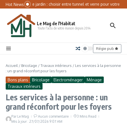
Aller au contenu
Panneau de gestion des cookies
Serre de jardin : choisir entre tunnel et verre pour votre pot
Hot News
Le Mag de l'Habitat
Toute l'actu de votre maison depuis 2014
Régie pub
Accueil
/
Bricolage
/
Travaux intérieurs
/
Les services à la personne
: un grand réconfort pour les foyers
Bons plans
Bricolage
Electroménager
Ménage
Travaux intérieurs
Les services à la personne : un
grand réconfort pour les foyers
Par
Le Mag
Aucun commentaire
3 Mins Read
Mis à jour : 27/07/2026
9:07 AM