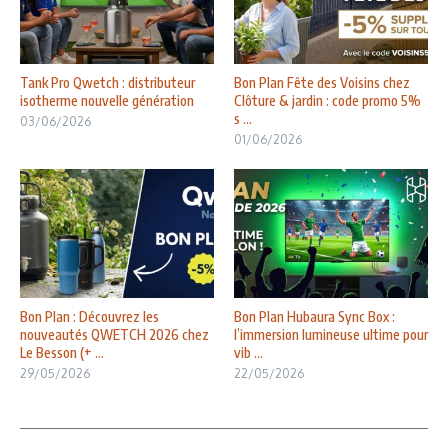
Tank Pro Qwetch : distributeur
Bon Plan Fête des Voisins chez
isotherme nouvelle génération
Clôture & jardin : code promo 5%
s ...
03/06/2026
01/06/2026
Bon Plan : Découvrez les
Bon Plan Hubaura Sync Box :
nouveautés QWETCH 2026 chez
l’immersion lumineuse ultime pour
Le Besson (+ ...
vib ...
29/05/2026
22/05/2026