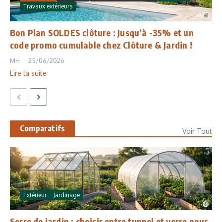
Travaux extérieurs
Bon Plan SOLDES clôture : Jusqu’à -35% et un
code promo cumulable chez Clôture & Jardin !
MH
25/06/2026
Lire la suite
Comparatifs
Voir Tout
Extérieur
Jardinage
Serre de jardin : choisir entre tunnel et verre pour