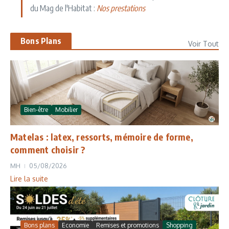
du Mag de l'Habitat :
Nos prestations
Bons Plans
Voir Tout
Bien-être
Mobilier
Matelas : latex, ressorts, mémoire de forme,
comment choisir ?
MH
05/08/2026
Lire la suite
Bons plans
Economie
Remises et promotions
Shopping