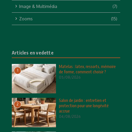
Image & Multimédia
(7)
Zooms
(15)
Articles en vedette
Matelas : latex, ressorts, mémoire
1
de forme, comment choisir ?
05/08/2026
Salon de jardin : entretien et
2
protection pour une longévité
accrue
04/08/2026