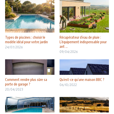
Types de piscines : choisir le
Récupérateur d’eau de pluie :
modèle idéal pour votre jardin
L’équipement indispensable pour
ant ...
24/07/2026
09/04/2026
Comment rendre plus sûre sa
Qu’est-ce qu’une maison BBC ?
porte de garage ?
06/10/2022
20/04/2023