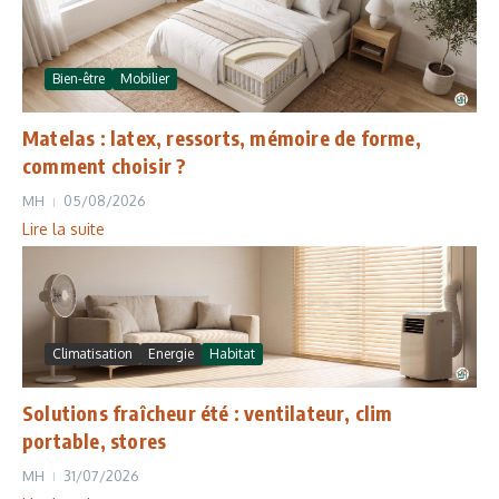
Bien-être
Mobilier
Matelas : latex, ressorts, mémoire de forme,
comment choisir ?
MH
05/08/2026
Lire la suite
Climatisation
Energie
Habitat
Solutions fraîcheur été : ventilateur, clim
portable, stores
MH
31/07/2026