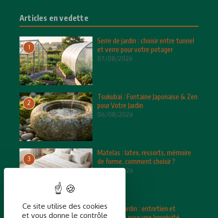
Articles en vedette
Serre de jardin : choisir entre tunnel
1
et verre pour votre potager
07/08/2026
Tsukubai : Fontaine Japonaise & Zen
2
pour Votre Jardin
06/08/2026
Matelas : latex, ressorts, mémoire
3
de forme, comment choisir ?
05/08/2026
Ce site utilise des cookies
Salon de jardin : entretien et
et vous donne le contrôle
4
protection pour une longévité