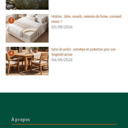
Matelas : latex, ressorts, mémoire de forme, comment
3
choisir ?
05/08/2026
Salon de jardin : entretien et protection pour une
4
longévité accrue
04/08/2026
À propos