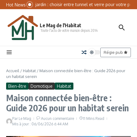
Aller au contenu
Panneau de gestion des cookies
Serre de jardin : choisir entre tunnel et verre pour votre potag
Hot News
Le Mag de l'Habitat
Toute l'actu de votre maison depuis 2014
Régie pub
Accueil
/
Habitat
/
Maison connectée bien-être : Guide 2026 pour
un habitat serein
Bien-être
Domotique
Habitat
Maison connectée bien-être :
Guide 2026 pour un habitat serein
Par
Le Mag
Aucun commentaire
11 Mins Read
Mis à jour : 06/06/2026
6:44 AM