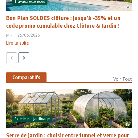
Travaux extérieurs
Bon Plan SOLDES clôture : Jusqu’à -35% et un
code promo cumulable chez Clôture & Jardin !
MH
25/06/2026
Lire la suite
Comparatifs
Voir Tout
Extérieur
Jardinage
Serre de jardin : choisir entre tunnel et verre pour