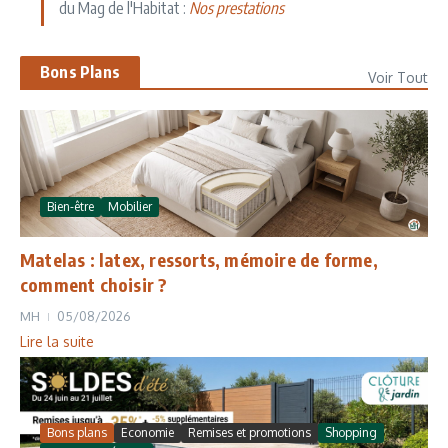
du Mag de l'Habitat :
Nos prestations
Bons Plans
Voir Tout
Bien-être
Mobilier
Matelas : latex, ressorts, mémoire de forme,
comment choisir ?
MH
05/08/2026
Lire la suite
Bons plans
Economie
Remises et promotions
Shopping