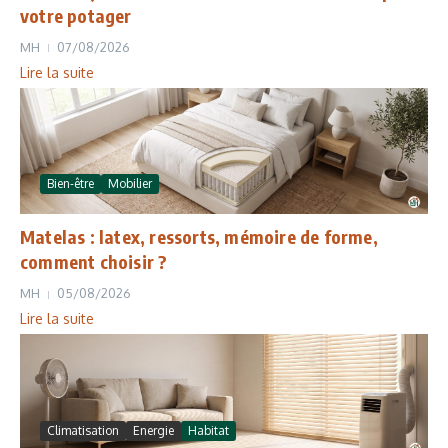
votre potager
MH
07/08/2026
Lire la suite
Bien-être
Mobilier
Matelas : latex, ressorts, mémoire de forme,
comment choisir ?
MH
05/08/2026
Lire la suite
Climatisation
Energie
Habitat