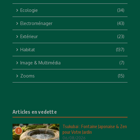
Ecologie
(34)
Electroménager
(43)
Extérieur
(23)
Habitat
(137)
Image & Multimédia
(7)
Zooms
(15)
Articles en vedette
Tsukubai : Fontaine Japonaise & Zen
1
pour Votre Jardin
06/08/2026