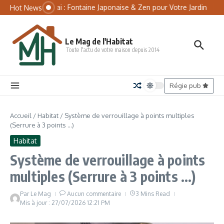
Aller au contenu
Panneau de gestion des cookies
Tsukubai : Fontaine Japonaise & Zen pour Votre Jardin
Mat
Hot News
Le Mag de l'Habitat
Toute l'actu de votre maison depuis 2014
Régie pub
Accueil
/
Habitat
/
Système de verrouillage à points multiples
(Serrure à 3 points …)
Habitat
Système de verrouillage à points
multiples (Serrure à 3 points …)
Par
Le Mag
Aucun commentaire
3 Mins Read
Mis à jour : 27/07/2026
12:21 PM