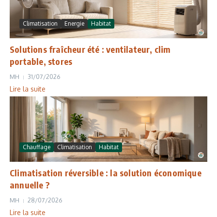
Climatisation
Energie
Habitat
Solutions fraîcheur été : ventilateur, clim
portable, stores
MH
31/07/2026
Lire la suite
Chauffage
Climatisation
Habitat
Climatisation réversible : la solution économique
annuelle ?
MH
28/07/2026
Lire la suite