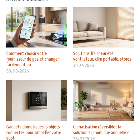
Comment choisir votre
Solutions fraîcheur été :
fournisseur de gaz et changer
ventilateur, clim portable, stores
facilement en ...
31/07/2026
03/08/2026
Gadgets domotiques: 5 objets
Climatisation réversible : la
connectés pour simplifier votre
solution économique annuelle ?
quot ...
28/07/2026