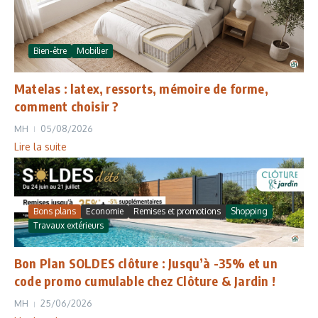
Bien-être
Mobilier
Matelas : latex, ressorts, mémoire de forme,
comment choisir ?
MH
05/08/2026
Lire la suite
Bons plans
Economie
Remises et promotions
Shopping
Travaux extérieurs
Bon Plan SOLDES clôture : Jusqu’à -35% et un
code promo cumulable chez Clôture & Jardin !
MH
25/06/2026