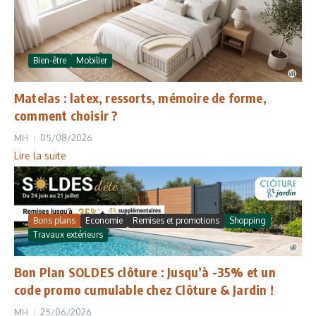
Bien-être
Mobilier
Matelas : latex, ressorts, mémoire de forme,
comment choisir ?
MH
05/08/2026
Lire la suite
Bons plans
Economie
Remises et promotions
Shopping
Travaux extérieurs
Bon Plan SOLDES clôture : Jusqu’à -35% et un
code promo cumulable chez Clôture & Jardin !
MH
25/06/2026