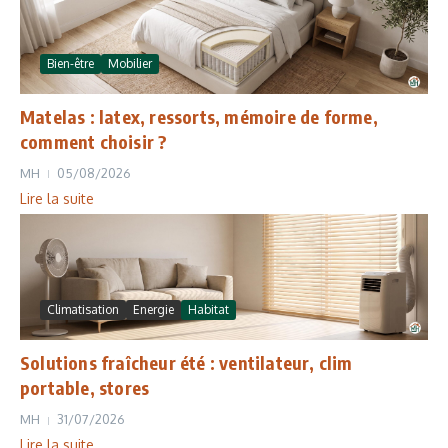
Bien-être
Mobilier
Matelas : latex, ressorts, mémoire de forme,
comment choisir ?
MH
05/08/2026
Lire la suite
Climatisation
Energie
Habitat
Solutions fraîcheur été : ventilateur, clim
portable, stores
MH
31/07/2026
Lire la suite