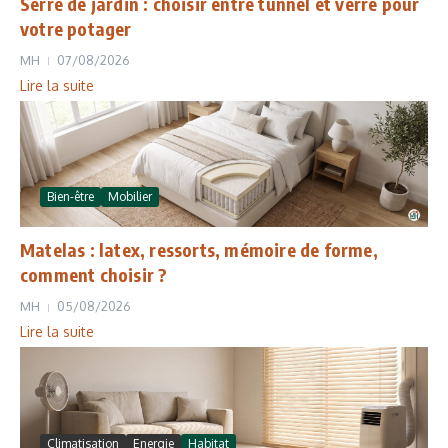
Serre de jardin : choisir entre tunnel et verre pour
votre potager
MH
07/08/2026
Lire la suite
Bien-être
Mobilier
Matelas : latex, ressorts, mémoire de forme,
comment choisir ?
MH
05/08/2026
Lire la suite
Climatisation
Energie
Habitat