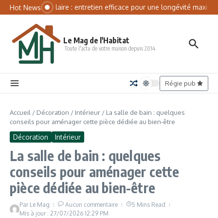
Aller au contenu
Panneau de gestion des cookies
Batterie solaire : entretien efficace pour une longévité maximale
Hot News
Le Mag de l'Habitat
Toute l'actu de votre maison depuis 2014
Régie pub
Accueil
/
Décoration
/
Intérieur
/
La salle de bain : quelques
conseils pour aménager cette pièce dédiée au bien-être
Décoration
Intérieur
La salle de bain : quelques
conseils pour aménager cette
pièce dédiée au bien-être
Par
Le Mag
Aucun commentaire
5 Mins Read
Mis à jour : 27/07/2026
12:29 PM