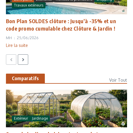
Travaux extérieurs
Bon Plan SOLDES clôture : Jusqu’à -35% et un
code promo cumulable chez Clôture & Jardin !
MH
25/06/2026
Lire la suite
Comparatifs
Voir Tout
Extérieur
Jardinage