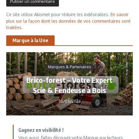
Ce site utilise Akismet pour réduire les indésirables.
En savoir
plus sur la façon dont les données de vos commentaires sont
traitées
.
Marque à la Une
Marques & Partenaires
Brico-forest – Votre Expert
Scie & Fendeuse à Bois
30/05/2026
Gagnez en visibilité !
Vous aussi, faites découvrir votre Marque aux lecteurs