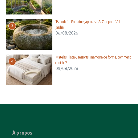
Tsukubai : Fontaine Japonaise & Zen pour Votre
3
Jardin
06/08/2026
Matelas : latex, ressorts, mémoire de forme, comment
4
choisir ?
05/08/2026
À propos