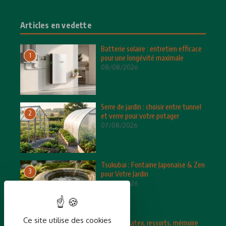
Articles en vedette
Batterie solaire : entretien efficace
1
pour une longévité maximale
08/08/2026
Serre de jardin : choisir entre tunnel
2
et verre pour votre potager
07/08/2026
Tsukubai : Fontaine Japonaise & Zen
3
pour Votre Jardin
06/08/2026
Ce site utilise des cookies
Matelas : latex, ressorts, mémoire