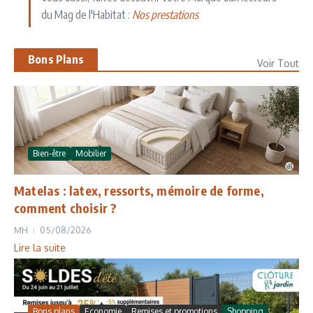
du Mag de l'Habitat :
Nos prestations
Bons Plans
Voir Tout
Bien-être
Mobilier
Matelas : latex, ressorts, mémoire de forme,
comment choisir ?
MH
05/08/2026
Lire la suite
Bons plans
Economie
Remises et promotions
Shopping