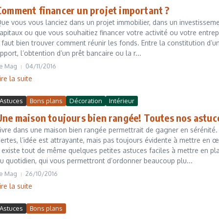
Comment financer un projet important ?
ue vous vous lanciez dans un projet immobilier, dans un investissem
apitaux ou que vous souhaitiez financer votre activité ou votre entrep
l faut bien trouver comment réunir les fonds. Entre la constitution d’u
pport, l’obtention d’un prêt bancaire ou la r...
e Mag
04/11/2016
ire la suite
Astuces
Bons plans
Décoration
Intérieur
Une maison toujours bien rangée! Toutes nos astuc
ivre dans une maison bien rangée permettrait de gagner en sérénité.
ertes, l’idée est attrayante, mais pas toujours évidente à mettre en œ
l existe tout de même quelques petites astuces faciles à mettre en pl
u quotidien, qui vous permettront d’ordonner beaucoup plu...
e Mag
26/10/2016
ire la suite
Astuces
Bons plans