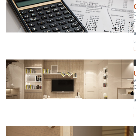
Q
c
i
a
L
L
V
C
I
a
L
L