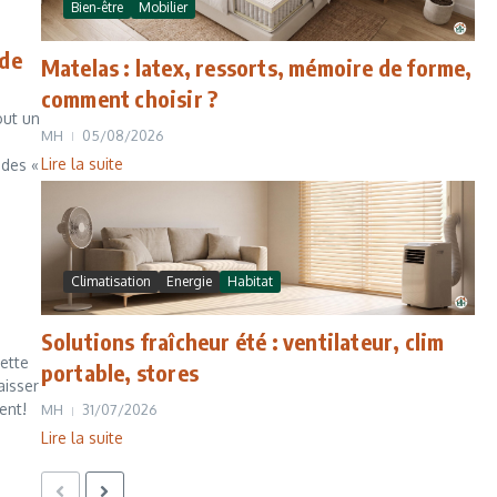
Bien-être
Mobilier
 de
Matelas : latex, ressorts, mémoire de forme,
comment choisir ?
out un
MH
05/08/2026
Lire la suite
 des «
Climatisation
Energie
Habitat
Solutions fraîcheur été : ventilateur, clim
cette
portable, stores
aisser
ent!
MH
31/07/2026
Lire la suite