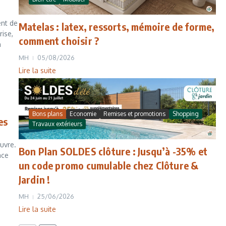
ent de
Matelas : latex, ressorts, mémoire de forme,
rise,
comment choisir ?
n
MH
05/08/2026
Lire la suite
Bons plans
Economie
Remises et promotions
Shopping
es
Travaux extérieurs
uvre.
Bon Plan SOLDES clôture : Jusqu’à -35% et
ace
un code promo cumulable chez Clôture &
Jardin !
MH
25/06/2026
Lire la suite