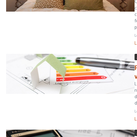
C
c
c
f
p
L
L
L
n
d
d
L
L