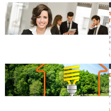
V
c
p
b
L
L
E
n
l
P
L
L