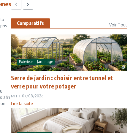
lèmes
 la
Comparatifs
Voir Tout
pris
Extérieur
Jardinage
Serre de jardin : choisir entre tunnel et
verre pour votre potager
au
MH
07/08/2026
s afin
Lire la suite
 un