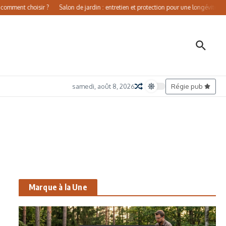
ent choisir ?
Salon de jardin : entretien et protection pour une longévité accrue
samedi, août 8, 2026
Régie pub
Marque à la Une