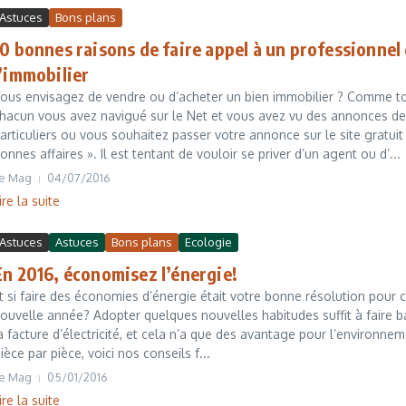
Astuces
Bons plans
10 bonnes raisons de faire appel à un professionnel
l’immobilier
ous envisagez de vendre ou d’acheter un bien immobilier ? Comme t
hacun vous avez navigué sur le Net et vous avez vu des annonces de
articuliers ou vous souhaitez passer votre annonce sur le site gratuit
onnes affaires ». Il est tentant de vouloir se priver d’un agent ou d’...
e Mag
04/07/2016
ire la suite
Astuces
Astuces
Bons plans
Ecologie
En 2016, économisez l’énergie!
t si faire des économies d’énergie était votre bonne résolution pour 
ouvelle année? Adopter quelques nouvelles habitudes suffit à faire b
a facture d’électricité, et cela n’a que des avantage pour l’environnem
ièce par pièce, voici nos conseils f...
e Mag
05/01/2016
ire la suite