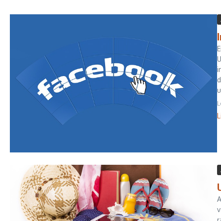
E
U
i
d
u
L
L
A
v
r