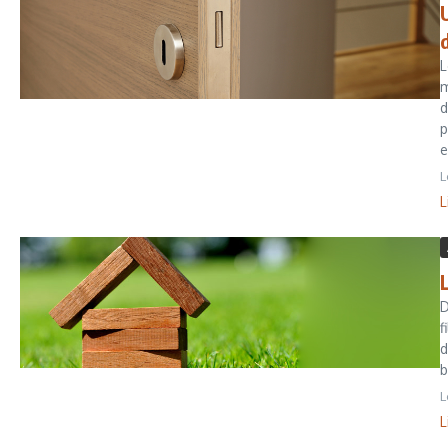
L
m
d
p
e
L
L
D
f
d
b
L
L