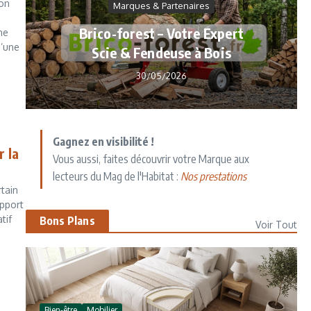
bon
Marques & Partenaires
Brico-forest – Votre Expert
ne
d’une
Scie & Fendeuse à Bois
30/05/2026
Gagnez en visibilité !
r la
Vous aussi, faites découvrir votre Marque aux
lecteurs du Mag de l'Habitat :
Nos prestations
rtain
apport
tif
Bons Plans
Voir Tout
Bien-être
Mobilier