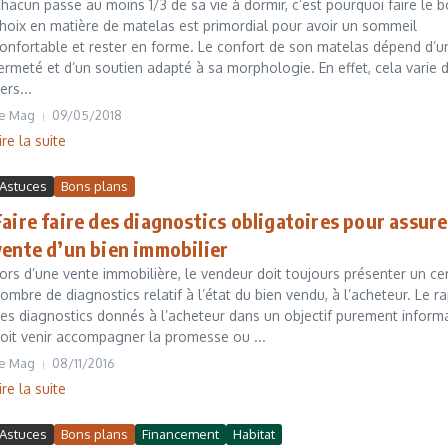
hacun passe au moins 1/3 de sa vie à dormir, c’est pourquoi faire le 
hoix en matière de matelas est primordial pour avoir un sommeil
onfortable et rester en forme. Le confort de son matelas dépend d’u
ermeté et d’un soutien adapté à sa morphologie. En effet, cela varie 
ers...
e Mag
09/05/2018
ire la suite
Astuces
Bons plans
Faire faire des diagnostics obligatoires pour assure
vente d’un bien immobilier
ors d’une vente immobilière, le vendeur doit toujours présenter un ce
ombre de diagnostics relatif à l’état du bien vendu, à l’acheteur. Le r
es diagnostics donnés à l’acheteur dans un objectif purement informa
oit venir accompagner la promesse ou ...
e Mag
08/11/2016
ire la suite
Astuces
Bons plans
Financement
Habitat