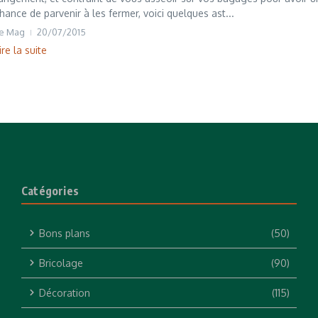
hance de parvenir à les fermer, voici quelques ast...
e Mag
20/07/2015
ire la suite
Catégories
Bons plans
(50)
Bricolage
(90)
Décoration
(115)