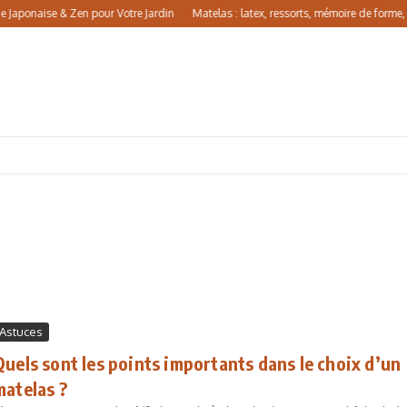
onaise & Zen pour Votre Jardin
Matelas : latex, ressorts, mémoire de forme, comm
Astuces
Quels sont les points importants dans le choix d’un
matelas ?