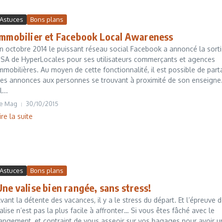
Astuces
Bons plans
Immobilier et Facebook Local Awareness
n octobre 2014 le puissant réseau social Facebook a annoncé la sort
SA de HyperLocales pour ses utilisateurs commerçants et agences
mmobilières. Au moyen de cette fonctionnalité, il est possible de par
es annonces aux personnes se trouvant à proximité de son enseigne
l...
e Mag
30/10/2015
ire la suite
Astuces
Bons plans
Une valise bien rangée, sans stress!
vant la détente des vacances, il y a le stress du départ. Et l’épreuve d
alise n’est pas la plus facile à affronter… Si vous êtes fâché avec le
angement, et contraint de vous asseoir sur vos bagages pour avoir u