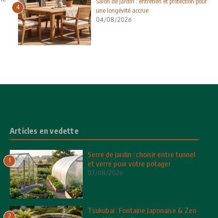
Salon de jardin : entretien et protection pour
4
une longévité accrue
04/08/2026
Articles en vedette
Serre de jardin : choisir entre tunnel
1
et verre pour votre potager
07/08/2026
Tsukubai : Fontaine Japonaise & Zen
2