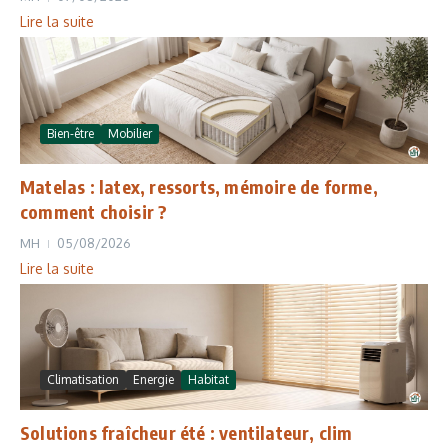
Lire la suite
Bien-être
Mobilier
Matelas : latex, ressorts, mémoire de forme,
comment choisir ?
MH
05/08/2026
Lire la suite
Climatisation
Energie
Habitat
Solutions fraîcheur été : ventilateur, clim