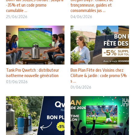
-35% et un code promo
tronçonneuse, guides et
cumulable ...
consommables jus ...
25/06/2026
04/06/2026
Tank Pro Qwetch : distributeur
Bon Plan Fête des Voisins chez
isotherme nouvelle génération
Clôture & jardin : code promo 5%
s ...
03/06/2026
01/06/2026