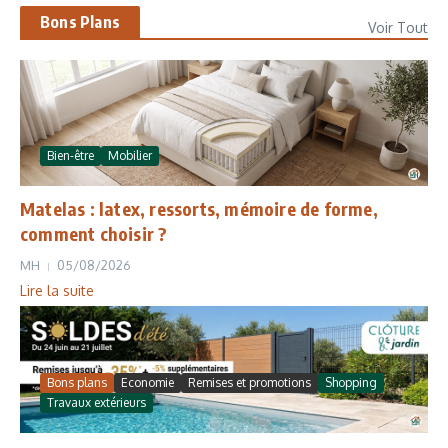
Bons Plans
Voir Tout
Bien-être
Mobilier
Matelas : latex, ressorts, mémoire de forme,
comment choisir ?
MH
05/08/2026
Lire la suite
Bons plans
Economie
Remises et promotions
Shopping
Travaux extérieurs