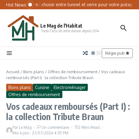
Aller au contenu
Panneau de gestion des cookies
Serre de jardin : choisir entre tunnel et verre pour votre potager
Hot News
Le Mag de l'Habitat
Toute l'actu de votre maison depuis 2014
Régie pub
Accueil
/
Bons plans
/
Offres de remboursement
/
Vos cadeaux
remboursés (Part I) : la collection Tribute Braun
Bons plans
Cuisine
Electroménager
Offres de remboursement
Vos cadeaux remboursés (Part I) :
la collection Tribute Braun
Par
Le Mag
Un commentaire
2 Mins Read
Mis à jour : 27/07/2026
4:30 PM