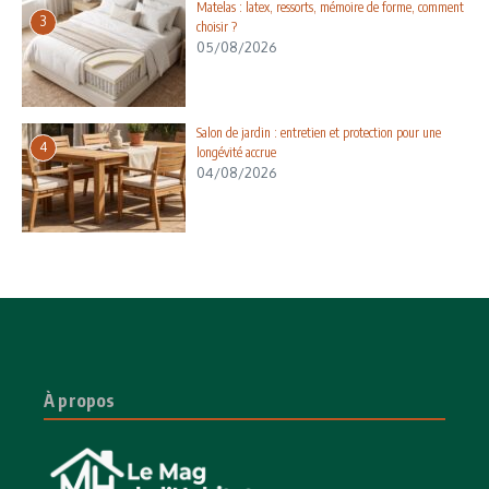
Matelas : latex, ressorts, mémoire de forme, comment
3
choisir ?
05/08/2026
Salon de jardin : entretien et protection pour une
4
longévité accrue
04/08/2026
À propos